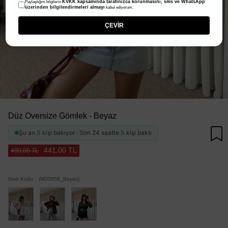
KVKK kapsamında tarafınızca korunmasını, sms ve WhatsApp
Paylaştığım bilgilerin
üzerinden bilgilendirmeleri almayı
kabul ediyorum.
ÇEVİR
Düz Oversize Gömlek - Beyaz
Şu an
5
kişi bakıyor · Son 24 saatte
5
kişi baktı
441,00 TL
490,00 TL
Stok Kodu
(MD3850_Beyaz)
Tükendi
Tükendi