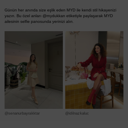
Günün her anında size eşlik eden MYD ile kendi stil hikayenizi
yazın. Bu özel anları @mydukkan etiketiyle paylaşarak MYD
ailesinin selfie panosunda yerinizi alın.
@senanurbayrakktar
@idilnazkaluc
@