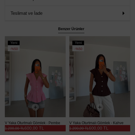
Teslimat ve İade
Benzer Ürünler
Yeni
Yeni
Ürün
Ürün
%50
%50
V Yaka Oturtmalı Gömlek - Pembe
V Yaka Oturtmalı Gömlek - Kahve
600,00 TL
600,00 TL
1.200,00 TL
1.200,00 TL