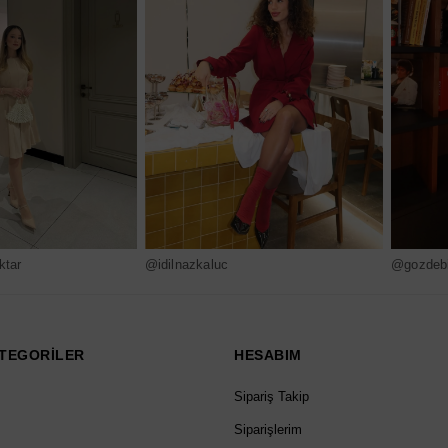
ktar
@idilnazkaluc
@gozdebi
TEGORİLER
HESABIM
Sipariş Takip
Siparişlerim