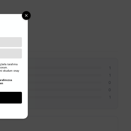
larla tarafıma
1
iyorum.
ni okudum onay
1
rafınızca
0
den
0
1