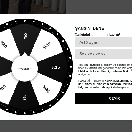
ŞANSINI DENE
Çarkıfelekten indirimi kazan!
%5
%10
20
%15
Tanıtım, pazarlama, reklam ve benzeri amaç
ticari elektronik ileti gönderilmesine izin ver
Elektronik Ticari İleti Aydınlatma Metni
'
veriyorum.
Paylaştığım bilgilerin
KVKK kapsamında ta
%20
korunmasını, sms ve WhatsApp üzerin
bilgilendirmeleri almayı
kabul ediyorum.
%10
%5
ÇEVİR