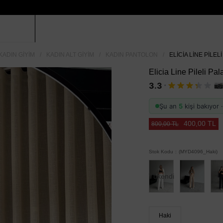
KADIN GIYIM
KADIN ALT GIYIM
KADIN PANTOLON
ELICIA LINE PILEL
Elicia Line Pileli Pal
·
3.3
Şu an
5
kişi bakıyor
400,00 TL
800,00 TL
Stok Kodu
(MYD4096_Haki)
Tükendi
Haki