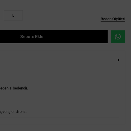
L
Beden Ölçüleri
eden s bedendir.
verişler dileriz.