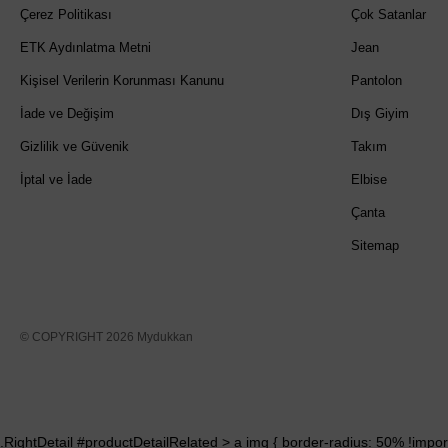
Çerez Politikası
Çok Satanlar
ETK Aydınlatma Metni
Jean
Kişisel Verilerin Korunması Kanunu
Pantolon
İade ve Değişim
Dış Giyim
Gizlilik ve Güvenik
Takım
İptal ve İade
Elbise
Çanta
Sitemap
© COPYRIGHT 2026 Mydukkan
.RightDetail #productDetailRelated > a img { border-radius: 50% !import