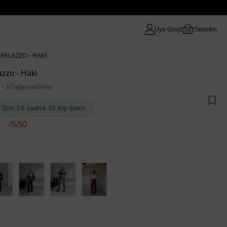
Üye Girişi
Sepetim
I PALAZZO - HAKI
azzo - Haki
·
3 Değerlendirme
 · Son 24 saatte
10
kişi baktı
50
Tükendi
Tükendi