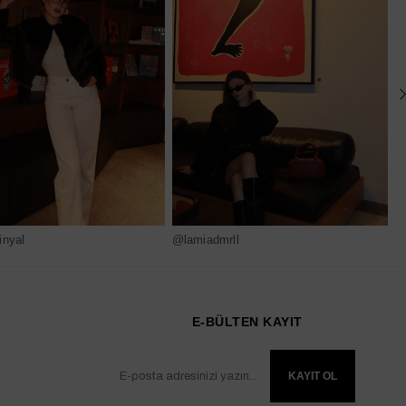
nyal
@lamiadmrll
@
E-BÜLTEN KAYIT
KAYIT OL