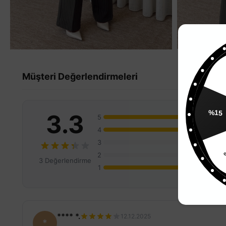
Müşteri Değerlendirmeleri
%
3.3
5
%15
4
3
2
3 Değerlendirme
1
**** *.
12.12.2025
*