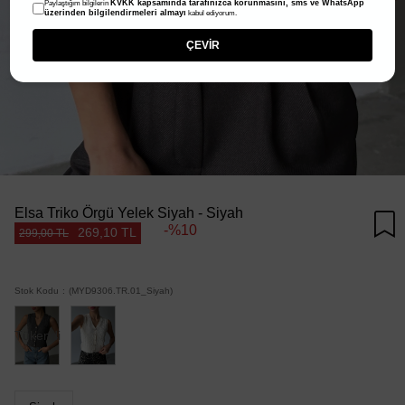
KVKK kapsamında tarafınızca korunmasını, sms ve WhatsApp
Paylaştığım bilgilerin
üzerinden bilgilendirmeleri almayı
kabul ediyorum.
ÇEVİR
Elsa Triko Örgü Yelek Siyah - Siyah
10
269,10 TL
299,00 TL
Stok Kodu
(MYD9306.TR.01_Siyah)
Tükendi