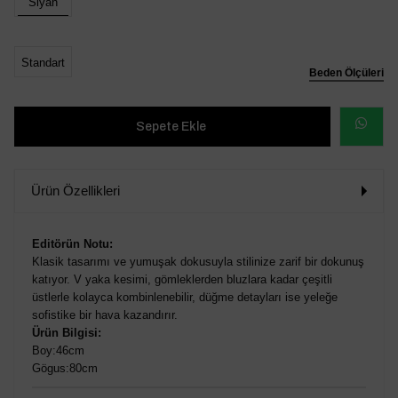
Siyah
Standart
Beden Ölçüleri
WHATSAP
SİPARİŞ
Ürün Özellikleri
VER
Editörün Notu:
Klasik tasarımı ve yumuşak dokusuyla stilinize zarif bir dokunuş
katıyor. V yaka kesimi, gömleklerden bluzlara kadar çeşitli
üstlerle kolayca kombinlenebilir, düğme detayları ise yeleğe
sofistike bir hava kazandırır.
Ürün Bilgisi:
Boy:46cm
Gögus:80cm