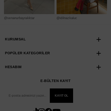
@senanurbayrakktar
@idilnazkaluc
@
KURUMSAL
POPÜLER KATEGORİLER
HESABIM
E-BÜLTEN KAYIT
KAYIT OL