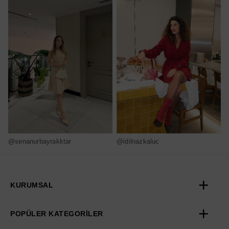
@senanurbayrakktar
@idilnazkaluc
@
KURUMSAL
POPÜLER KATEGORİLER