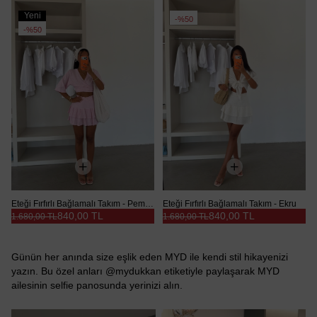
Yeni
%50
Ürün
%50
Eteği Fırfırlı Bağlamalı Takım - Pembe
Eteği Fırfırlı Bağlamalı Takım - Ekru
840,00 TL
840,00 TL
1.680,00 TL
1.680,00 TL
Günün her anında size eşlik eden MYD ile kendi stil hikayenizi
yazın. Bu özel anları @mydukkan etiketiyle paylaşarak MYD
ailesinin selfie panosunda yerinizi alın.