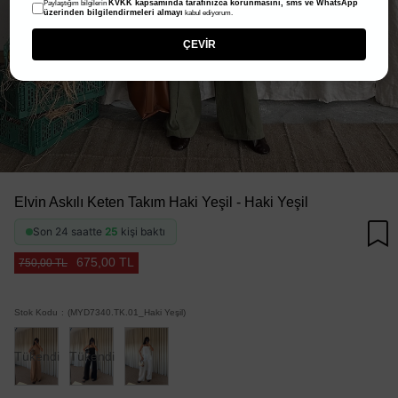
KVKK kapsamında tarafınızca korunmasını, sms ve WhatsApp
Paylaştığım bilgilerin
üzerinden bilgilendirmeleri almayı
kabul ediyorum.
ÇEVİR
Elvin Askılı Keten Takım Haki Yeşil - Haki Yeşil
Son 24 saatte
25
kişi baktı
675,00 TL
750,00 TL
Stok Kodu
(MYD7340.TK.01_Haki Yeşil)
Tükendi
Tükendi