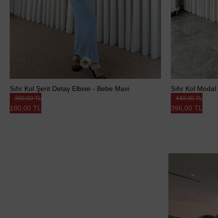
Sıfır Kol Şerit Detay Elbise - Bebe Mavi
Sıfır Kol Modal
360,00 TL
440,00 TL
180,00 TL
396,00 TL