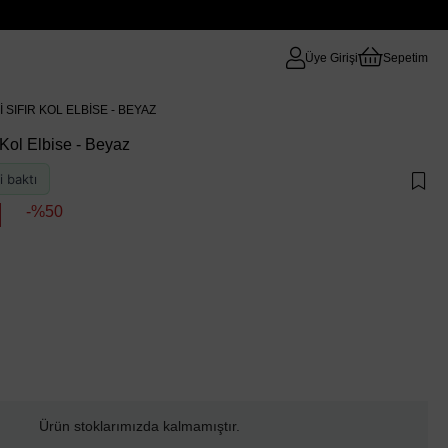
Üye Girişi
Sepetim
 SIFIR KOL ELBISE - BEYAZ
r Kol Elbise - Beyaz
i baktı
50
Ürün stoklarımızda kalmamıştır.