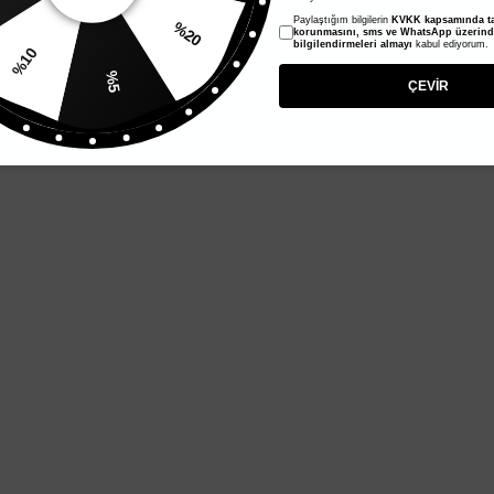
Paylaştığım bilgilerin
KVKK kapsamında ta
%20
korunmasını, sms ve WhatsApp üzerin
bilgilendirmeleri almayı
kabul ediyorum.
%10
%5
ÇEVİR