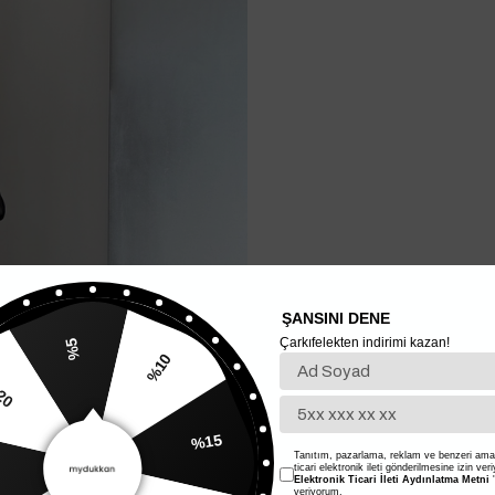
ŞANSINI DENE
Çarkıfelekten indirimi kazan!
%5
%10
20
%15
Tanıtım, pazarlama, reklam ve benzeri amaç
ticari elektronik ileti gönderilmesine izin ver
Elektronik Ticari İleti Aydınlatma Metni
'
veriyorum.