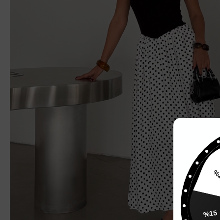
%
%15