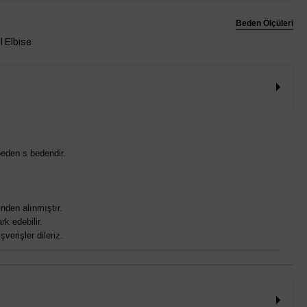
Beden Ölçüleri
ol Elbise
eden s bedendir.
nden alınmıştır.
rk edebilir.
verişler dileriz.