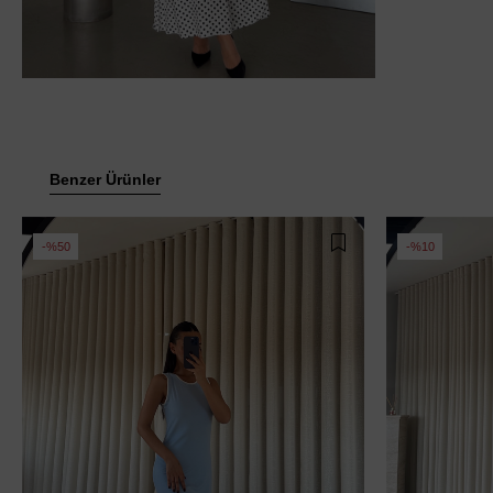
Benzer Ürünler
%50
%10