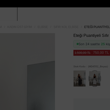
M
KADIN ÜST GIYIM
ELBISE
SIFIR KOL ELBISE
ETEĞI PUANTIYELI
Eteği Puantiyeli Sıfı
Son 24 saatte
25
kiş
750,00 TL
1.500,00 TL
Stok Kodu
(MD4552_Beyaz)
Tükendi
Tükendi