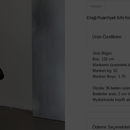
Beyaz
Eteği Puantiyeli Sıfır K
Ürün Özellikleri
Ürün Bilgisi
Boy: 132 cm
Mankenin üzerindeki b
Manken kg: 52
Manken Boyu: 1.70
Ölçüler 36 beden üzeri
Bedenler arası 2 cm fa
Mydukkanda keyifli alış
Ödeme Seçenekleri