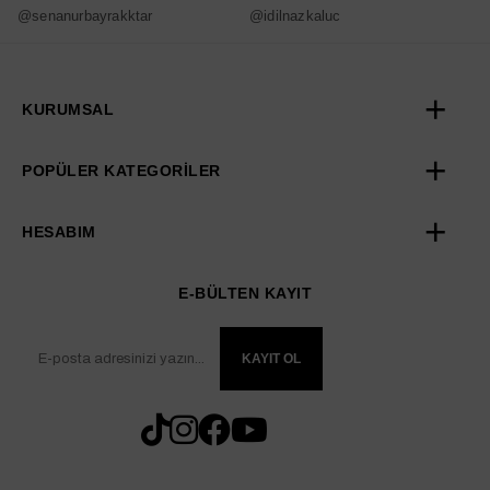
@senanurbayrakktar
@idilnazkaluc
@
KURUMSAL
POPÜLER KATEGORİLER
HESABIM
E-BÜLTEN KAYIT
KAYIT OL