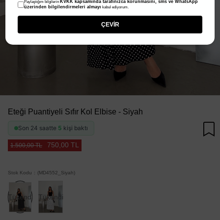
KVKK kapsamında tarafınızca korunmasını, sms ve WhatsApp
Paylaştığım bilgilerin
üzerinden bilgilendirmeleri almayı
kabul ediyorum.
ÇEVİR
Eteği Puantiyeli Sıfır Kol Elbise - Siyah
Son 24 saatte
5
kişi baktı
750,00 TL
1.500,00 TL
Stok Kodu
(MD4552_Siyah)
Tükendi
Tükendi