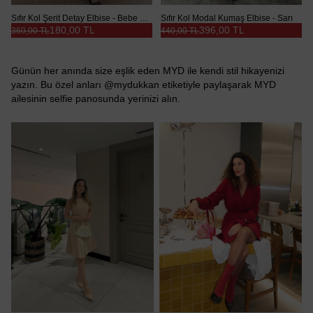
Sıfır Kol Şerit Detay Elbise - Bebe Mavi
Sıfır Kol Modal Kumaş Elbise - Sarı
180,00 TL
396,00 TL
360,00 TL
440,00 TL
Günün her anında size eşlik eden MYD ile kendi stil hikayenizi
yazın. Bu özel anları @mydukkan etiketiyle paylaşarak MYD
ailesinin selfie panosunda yerinizi alın.