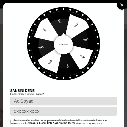
Anasayfa
Kadın Giyim
Kadın Üst Giyim
Elbise
Sıfır Kol Elbise
MENÜ
%5
%10
%20
%15
%15
%20
%10
%5
ŞANSINI DENE
Çarkıfelekten indirimi kazan!
Tanıtım, pazarlama, reklam ve benzeri amaçlarla tarafıma ticari elektronik ileti gönderilmesine izin
Elektronik Ticari İleti Aydınlatma Metni
veriyorum.
'ni okudum onay veriyorum.