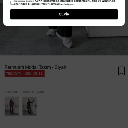
KVKK kapsamında tarafınızca korunmasını, sms ve WhatsApp
Paylaştığım bilgilerin
üzerinden bilgilendirmeleri almayı
kabul ediyorum.
ÇEVİR
Fermuarlı Modal Takım - Siyah
683,28 TL
759,20 TL
Stok Kodu
(MD4175_Siyah)
Tükendi
Tükendi