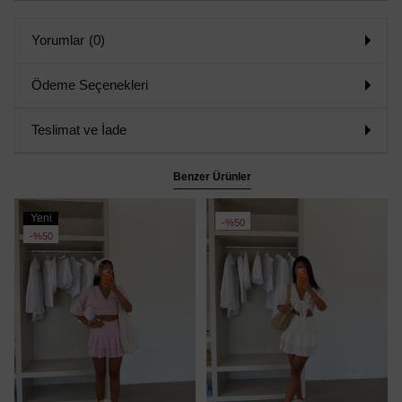
Yorumlar
(0)
Ödeme Seçenekleri
Teslimat ve İade
Benzer Ürünler
Yeni
%50
Ürün
%50