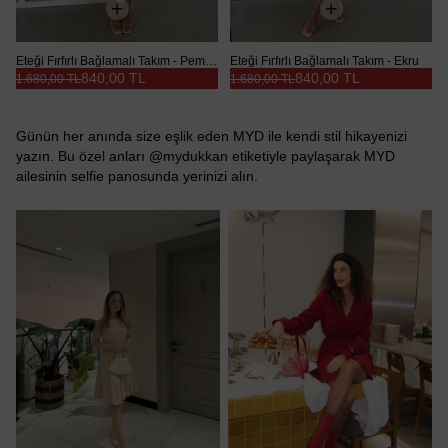
Eteği Fırfırlı Bağlamalı Takım - Pembe
Eteği Fırfırlı Bağlamalı Takım - Ekru
840,00 TL
840,00 TL
1.680,00 TL
1.680,00 TL
Günün her anında size eşlik eden MYD ile kendi stil hikayenizi
yazın. Bu özel anları @mydukkan etiketiyle paylaşarak MYD
ailesinin selfie panosunda yerinizi alın.