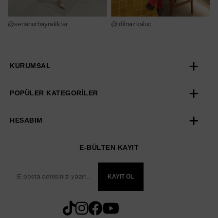
@senanurbayrakktar
@idilnazkaluc
@
KURUMSAL
POPÜLER KATEGORİLER
HESABIM
E-BÜLTEN KAYIT
KAYIT OL