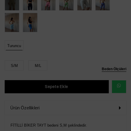
Turuncu
S/M
M/L
Beden Ölçüleri
WHATSAP
SİPARİŞ
Ürün Özellikleri
VER
FİTİLLİ BİKER TAYT bedeni S,M şeklindedir.