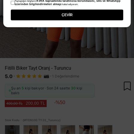
KVKK kapsamında tarafınızca korunmasını, sms ve WhatsApp
Paylaştığım bilgilerin
üzerinden bilgilendirmeleri almayı
kabul ediyorum.
ÇEVİR
Fitilli Biker Tayt Oranj - Turuncu
·
·
5.0
1 Değerlendirme
Şu an
5
kişi bakıyor · Son 24 saatte
30
kişi
baktı
50
200,00 TL
400,00 TL
Stok Kodu
(MYD9100.TY.01_Turuncu)