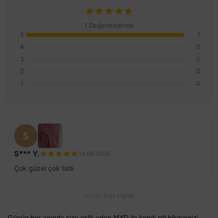
1 Değerlendirme
5
1
4
0
3
0
2
0
1
0
S
S*** Y.
14.06.2025
Çok güzel çok tatlı
Altyapı
Foxs Digital
Günün her anında size eşlik eden MYD ile kendi stil hikayenizi