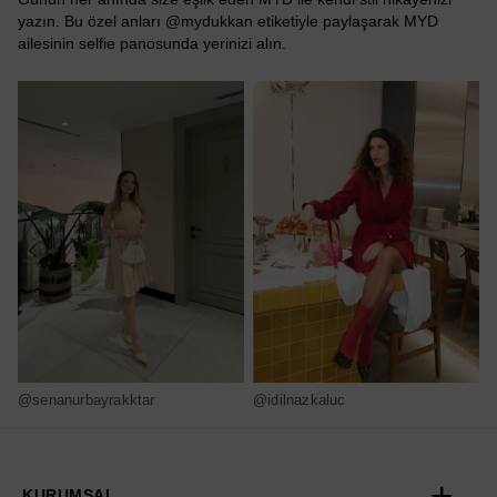
yazın. Bu özel anları @mydukkan etiketiyle paylaşarak MYD
ailesinin selfie panosunda yerinizi alın.
@senanurbayrakktar
@idilnazkaluc
@
KURUMSAL