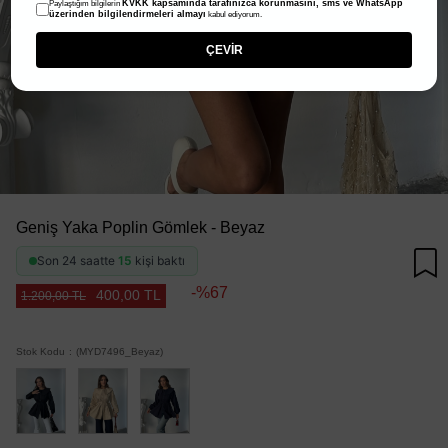
KVKK kapsamında tarafınızca korunmasını, sms ve WhatsApp
Paylaştığım bilgilerin
üzerinden bilgilendirmeleri almayı
kabul ediyorum.
ÇEVİR
Geniş Yaka Poplin Gömlek - Beyaz
Son 24 saatte
15
kişi baktı
67
400,00 TL
1.200,00 TL
Stok Kodu
(MYD7496_Beyaz)