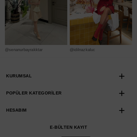
@senanurbayrakktar
@idilnazkaluc
@
KURUMSAL
POPÜLER KATEGORİLER
HESABIM
E-BÜLTEN KAYIT