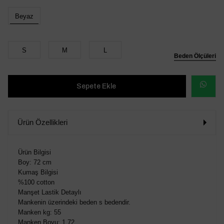
Beyaz
S
M
L
Beden Ölçüleri
WHATSAP
SİPARİŞ
Ürün Özellikleri
VER
Ürün Bilgisi
Boy: 72 cm
Kumaş Bilgisi
%100 cotton
Manşet Lastik Detaylı
Mankenin üzerindeki beden s bedendir.
Manken kg: 55
Manken Boyu: 1.72