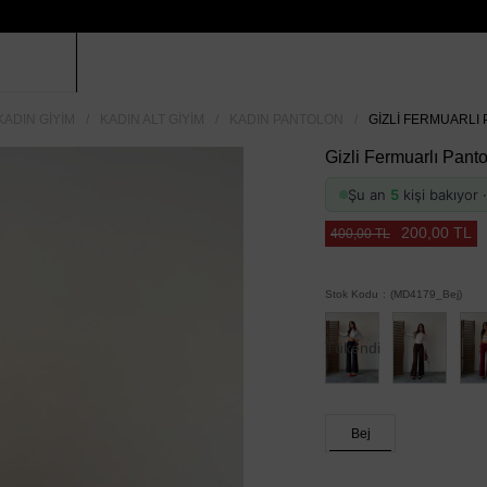
KADIN GIYIM
KADIN ALT GIYIM
KADIN PANTOLON
GIZLI FERMUARLI 
Gizli Fermuarlı Panto
Şu an
5
kişi bakıyor
200,00 TL
400,00 TL
Stok Kodu
(MD4179_Bej)
Tükendi
Bej