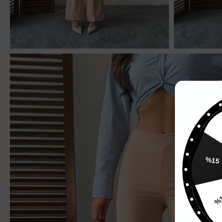
%
%15