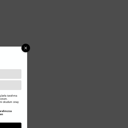
larla tarafıma
iyorum.
ni okudum onay
rafınızca
den