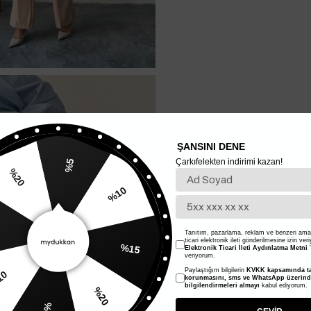
ŞANSINI DENE
Çarkıfelekten indirimi kazan!
%5
%10
20
%15
Tanıtım, pazarlama, reklam ve benzeri amaç
ticari elektronik ileti gönderilmesine izin ver
Elektronik Ticari İleti Aydınlatma Metni
'
veriyorum.
Paylaştığım bilgilerin
KVKK kapsamında ta
%20
korunmasını, sms ve WhatsApp üzerin
bilgilendirmeleri almayı
kabul ediyorum.
%10
%5