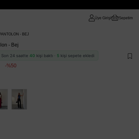
Üye Girişi
Sepetim
PANTOLON - BEJ
lon - Bej
 · Son 24 saatte
40
kişi baktı ·
5
kişi sepete ekledi
50