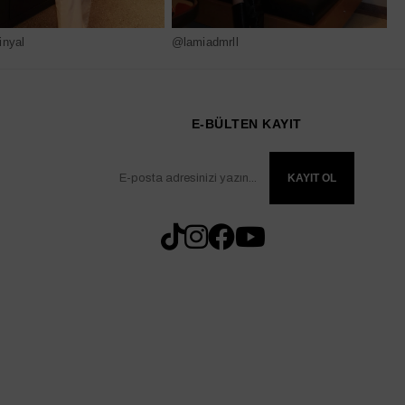
nyal
@lamiadmrll
@
E-BÜLTEN KAYIT
KAYIT OL