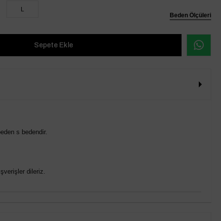
L
Beden Ölçüleri
eden s bedendir.
verişler dileriz.