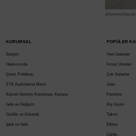
@senanurbayrak
KURUMSAL
POPÜLER KA
İletişim
Yeni Gelenler
Hakkımızda
Fırsat Ürünleri
Çerez Politikası
Çok Satanlar
ETK Aydınlatma Metni
Jean
Kişisel Verilerin Korunması Kanunu
Pantolon
İade ve Değişim
Dış Giyim
Gizlilik ve Güvenik
Takım
İptal ve İade
Elbise
Çanta