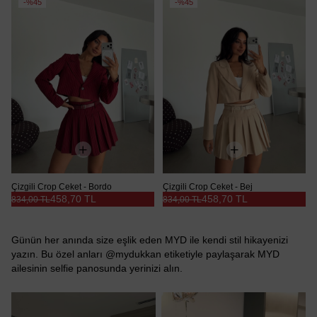
%45
%45
Çizgili Crop Ceket - Bordo
Çizgili Crop Ceket - Bej
458,70 TL
458,70 TL
834,00 TL
834,00 TL
Günün her anında size eşlik eden MYD ile kendi stil hikayenizi
yazın. Bu özel anları @mydukkan etiketiyle paylaşarak MYD
ailesinin selfie panosunda yerinizi alın.