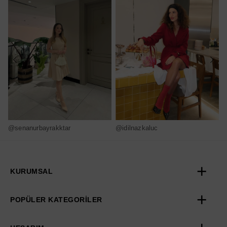
@senanurbayrakktar
@idilnazkaluc
@
KURUMSAL
POPÜLER KATEGORİLER