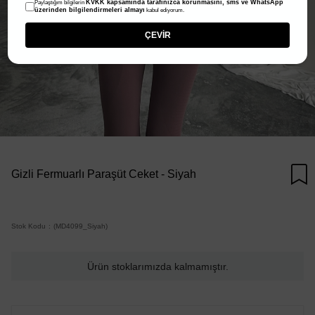
KVKK kapsamında tarafınızca korunmasını, sms ve WhatsApp
Paylaştığım bilgilerin
üzerinden bilgilendirmeleri almayı
kabul ediyorum.
ÇEVİR
Gizli Fermuarlı Paraşüt Ceket - Siyah
Stok Kodu
(MD4099_Siyah)
Ürün stoklarımızda kalmamıştır.