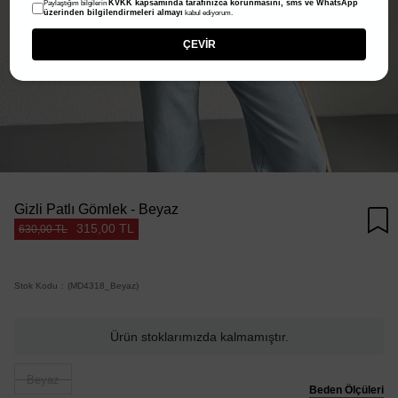
KVKK kapsamında tarafınızca korunmasını, sms ve WhatsApp
Paylaştığım bilgilerin
üzerinden bilgilendirmeleri almayı
kabul ediyorum.
ÇEVİR
Gizli Patlı Gömlek - Beyaz
315,00 TL
630,00 TL
Stok Kodu
(MD4318_Beyaz)
Ürün stoklarımızda kalmamıştır.
Beyaz
Beden Ölçüleri