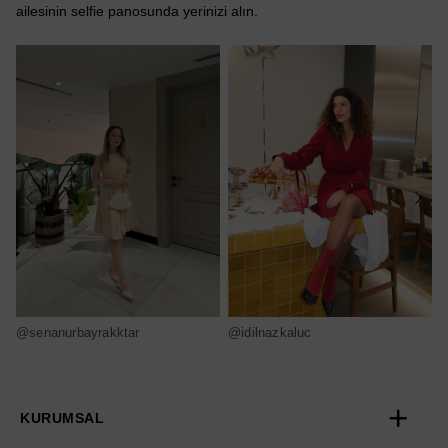
ailesinin selfie panosunda yerinizi alın.
@senanurbayrakktar
@idilnazkaluc
@
KURUMSAL