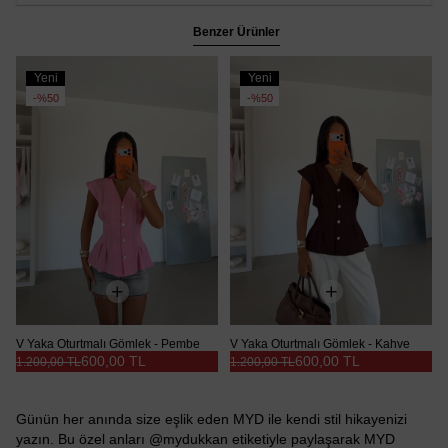
Benzer Ürünler
Yeni
Yeni
Ürün
Ürün
%50
%50
V Yaka Oturtmalı Gömlek - Pembe
V Yaka Oturtmalı Gömlek - Kahve
600,00 TL
600,00 TL
1.200,00 TL
1.200,00 TL
Günün her anında size eşlik eden MYD ile kendi stil hikayenizi
yazın. Bu özel anları @mydukkan etiketiyle paylaşarak MYD