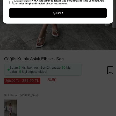
KVKK kapsamında tarafınızca korunmasını, sms ve WhatsApp
Paylaştığım bilgilerin
üzerinden bilgilendirmeleri almayı
kabul ediyorum.
ÇEVİR
Göğüs Kulplu Askılı Elbise - Sarı
Şu an
5
kişi bakıyor · Son 24 saatte
30
kişi
baktı ·
5
kişi sepete ekledi
60
359,20 TL
898,00 TL
Stok Kodu
(MD3993_Sarı)