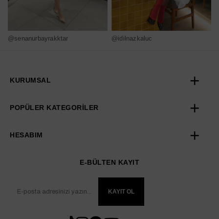
@senanurbayrakktar
@idilnazkaluc
@
KURUMSAL
POPÜLER KATEGORİLER
HESABIM
E-BÜLTEN KAYIT
KAYIT OL