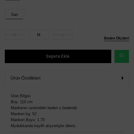
Sarı
S
M
L
Beden Ölçüleri
WHATSAP
SİPARİŞ
Ürün Özellikleri
VER
Ürün Bilgisi
Boy: 110 cm
Mankenin üzerindeki beden s bedendir.
Manken kg: 52
Manken Boyu: 1.70
Mydukkanda keyifli alışverişler dileriz.