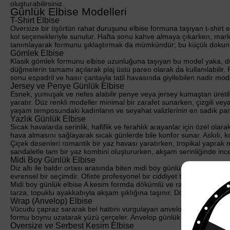
oluşturabilirsiniz.
Günlük Elbise Modelleri
T-Shirt Elbise
Oversize bir tişörtün rahat duruşunu elbise formuna taşıyan t-shirt
kol seçenekleriyle sunulur. Hafta sonu kahve almaya çıkarken, mark
tanımlayarak formunu şıklaştırmak da mümkündür; bu küçük dokunuş 
Gömlek Elbise
Klasik gömlek formunu elbise uzunluğuna taşıyan bu model yaka, dü
düğmelerin tamamı açılarak plaj üstü pareo olarak da kullanılabilir.
sonu espadril ve hasır çantayla tatil havasında giyilebilen nadir mode
Jersey ve Penye Günlük Elbise
Esnek, yumuşak ve nefes alabilir penye veya jersey kumaştan üretile
yaratır. Düz renkli modeller minimal bir zarafet sunarken, çizgili ve
yaşam temposundaki kadınların ve seyahat valizlerinin en sadık par
Yazlık Günlük Elbise
Sıcak havalarda serinlik, hafiflik ve ferahlık arayanlar için özel ola
hava almasını sağlayarak sıcak günlerde bile konfor sunar. Askılı, kıs
Çiçek desenleri romantik bir yaz havası yaratırken, tropikal yaprak m
sandaletle tam bir yaz kombini oluştururken, akşam serinliğinde ince
Midi Boy Günlük Elbise
Diz altı ile baldır ortası arasında biten midi boy günlük elbise şık
evrensel bir seçimdir. Ofiste profesyonel bir ciddiyet taşırken, öğ
Midi boy günlük elbise A kesim formda dökümlü ve rahat, kalem kesimd
tarza, topuklu ayakkabıyla akşam şıklığına taşınır. Dört mevsim giyil
Wrap (Anvelop) Elbise
Vücudu çapraz sararak bel hattını vurgulayan anvelop kesim hemen he
%
formu boynu uzatarak yüzü çerçeler. Anvelop günlük elbise düz renk
Oversize ve Serbest Kesim Elbise