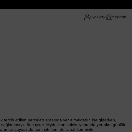
Üye Girişi
Sepetim
ok tercih edilen parçaları arasında yer almaktadır. İşe giderken,
tajı sağlamasıyla öne çıkar. Mydukkan koleksiyonunda yer alan günlük
tasarımlar sayesinde hem şık hem de rahat kombinler