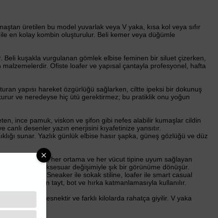
aştan üretilen bu model yuvarlak veya V yaka, kısa kol veya sıfır
ile en kolay kombin oluşturulur. Beli kemer veya düğümle
Beli kuşakla vurgulanan gömlek elbise feminen bir siluet çizerken,
 malzemelerdir. Ofiste loafer ve yapısal çantayla profesyonel, hafta
uran yapısı hareket özgürlüğü sağlarken, ciltte ipeksi bir dokunuş
k kurur ve neredeyse hiç ütü gerektirmez; bu pratiklik onu yoğun
eten, ince pamuk, viskon ve şifon gibi nefes alabilir kumaşlar cildin
 canlı desenler yazın enerjisini kıyafetinize yansıtır.
 şıklığı sunar. Yazlık günlük elbise hasır şapka, güneş gözlüğü ve düz
oy her yaş grubuna, her ortama ve her vücut tipine uyum sağlayan
am buluşmasında aksesuar değişimiyle şık bir görünüme dönüşür.
siluet sunar. Sneaker ile sokak stiline, loafer ile smart casual
ek başına, kışın tayt, bot ve hırka katmanlamasıyla kullanılır.
eden uyumu esnektir ve farklı kilolarda rahatça giyilir. V yaka