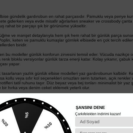
 elbise gündelik gardırobun en rahat parçasıdır. Pamuklu veya penye kum
ete giderken veya evde misafir ağırlarken sneaker ve crossbody çanta 
rahat bir parçayı şık bir görünüme yükseltir.
ğme ve manşet detaylarıyla hem şık hem rahat bir günlük parça sunar. 
 Poplin, keten ve pamuklu kumaşlar gömlek elbisede en çok tercih edilen
llerden biridir.
n bu modeller günlük konforun zirvesini temsil eder. Vücuda nazikçe ot
ya renk bloklu versiyonlar günlük tarza enerji katar. Kolay yıkanır, çabu
çası yapar.
rak tasarlanan yazlık günlük elbise modelleri yaz gardırobunun kalbidir. K
a kollu veya sıfır kol seçenekleri omuzları serin tutarken, açık renkler ve
otifleri tatil ruhunu taşır. Düz beyaz veya bej tonları minimalist bir yaz
 bir hırka veya denim ceket eklemek yeterli olur.
lık ve konforun altın oranını yakalar. Ne çok kısa ne çok uzun olan bu b
le molasında blazeri çıkardığınızda gündelik bir rahatlığa bürünür; akş
e vücudu zarif biçimde saran, kloş formda ise feminen ve hareketli bir 
ŞANSINI DENE
ebilme kapasitesiyle gardırobun en çok yönlü yatırım parçasıdır: yazın t
Çarkıfelekten indirimi kazan!
%5
%10
r vücut tipinde flatör bir görünüm yaratır. Bağlama detayı sayesinde b
20
lerde ofise, çiçek desenlerinde yazlık buluşmalara uyum sağlar.