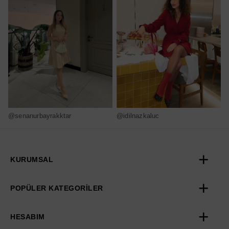
@senanurbayrakktar
@idilnazkaluc
@
KURUMSAL
POPÜLER KATEGORİLER
HESABIM