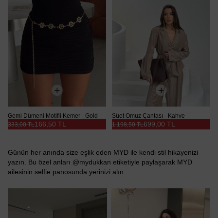
Gemi Dümeni Motifli Kemer - Gold
Süet Omuz Çantası - Kahve
166,50 TL
699,00 TL
333,00 TL
1.198,50 TL
Günün her anında size eşlik eden MYD ile kendi stil hikayenizi
yazın. Bu özel anları @mydukkan etiketiyle paylaşarak MYD
ailesinin selfie panosunda yerinizi alın.