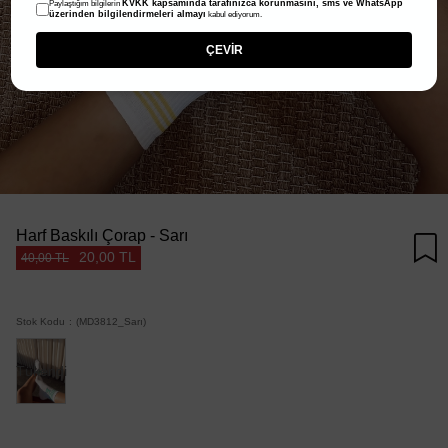
KVKK kapsamında tarafınızca korunmasını, sms ve WhatsApp
Paylaştığım bilgilerin
üzerinden bilgilendirmeleri almayı
kabul ediyorum.
ÇEVİR
Harf Baskılı Çorap - Sarı
20,00 TL
40,00 TL
Stok Kodu
(MD3812_Sarı)
Tükendi