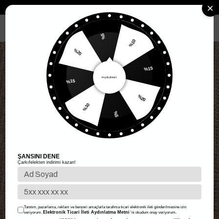
Anasayfa
Kadın Aksesuar
Harf Baskılı Çorap - Sarı
MENÜ
%5
%10
%20
%15
%15
%20
%10
%5
ŞANSINI DENE
Çarkıfelekten indirimi kazan!
Tanıtım, pazarlama, reklam ve benzeri amaçlarla tarafıma ticari elektronik ileti gönderilmesine izin
Elektronik Ticari İleti Aydınlatma Metni
veriyorum.
'ni okudum onay veriyorum.