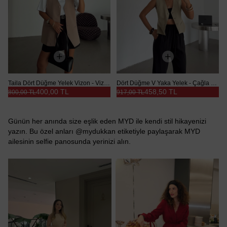
Taila Dört Düğme Yelek Vizon - Vizon
Dört Düğme V Yaka Yelek - Çağla Yeşili
400,00 TL
458,50 TL
800,00 TL
917,00 TL
Günün her anında size eşlik eden MYD ile kendi stil hikayenizi
yazın. Bu özel anları @mydukkan etiketiyle paylaşarak MYD
ailesinin selfie panosunda yerinizi alın.