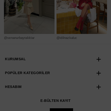
@senanurbayrakktar
@idilnazkaluc
@
KURUMSAL
POPÜLER KATEGORİLER
HESABIM
E-BÜLTEN KAYIT