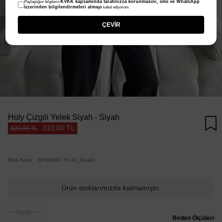
KVKK kapsamında tarafınızca korunmasını, sms ve WhatsApp
Paylaştığım bilgilerin
üzerinden bilgilendirmeleri almayı
kabul ediyorum.
ÇEVİR
Holy Çizgili Yelek Siyah - Siyah
310,00 TL
620,00 TL
Stok Kodu
(MYD4097.YL.01_Siyah)
Ürün stoklarımızda kalmamıştır.
Siyah
Beden Ölçüleri