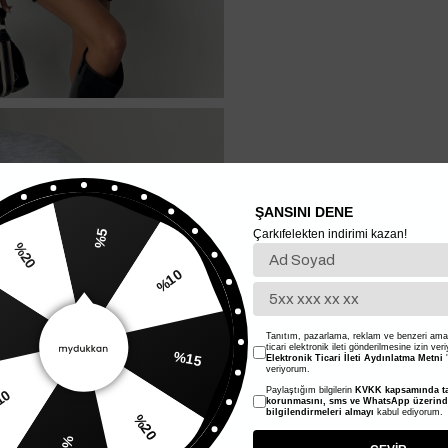
ŞANSINI DENE
Çarkıfelekten indirimi kazan!
%5
%10
20
%15
Tanıtım, pazarlama, reklam ve benzeri amaç
ticari elektronik ileti gönderilmesine izin ver
Elektronik Ticari İleti Aydınlatma Metni
'
veriyorum.
Paylaştığım bilgilerin
KVKK kapsamında ta
%20
korunmasını, sms ve WhatsApp üzerin
bilgilendirmeleri almayı
kabul ediyorum.
%10
%5