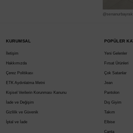
@senanurbayrak
KURUMSAL
POPÜLER KA
İletişim
Yeni Gelenler
Hakkımızda
Fırsat Ürünleri
Çerez Politikası
Çok Satanlar
ETK Aydınlatma Metni
Jean
Kişisel Verilerin Korunması Kanunu
Pantolon
İade ve Değişim
Dış Giyim
Gizlilik ve Güvenik
Takım
İptal ve İade
Elbise
Çanta