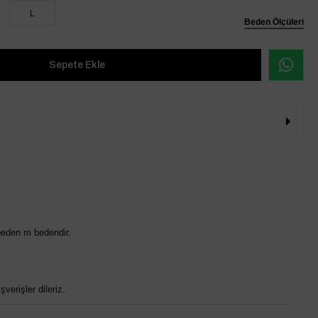
L
Beden Ölçüleri
beden m bedendir.
verişler dileriz.