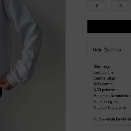
S
M
Ürün Özellikleri
Ürün Bilgisi
Boy: 56 cm
Kumaş Bilgisi
%80 cotton
%30 polyester
Mankenin üzerindeki 
Manken kg: 55
Manken Boyu: 1.72
Mydukkanda keyifli alış