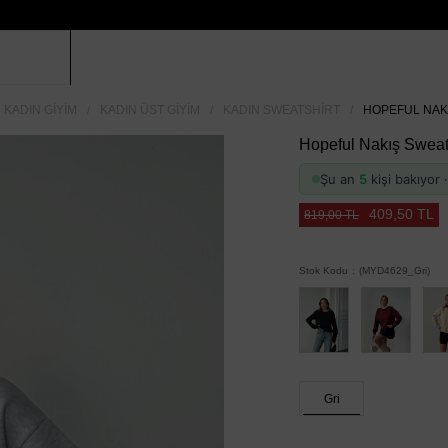
KADIN GIYIM
KADIN ÜST GIYIM
KADIN SWEATSHIRT
HOPEFUL NAKI
Hopeful Nakış Sweat 
Şu an
5
kişi bakıyor
409,50 TL
819,00 TL
Stok Kodu
(MYD4629_Gri)
Gri