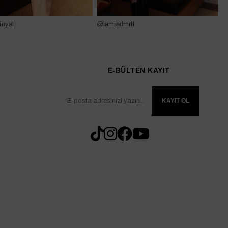
nyal
@lamiadmrll
@
E-BÜLTEN KAYIT
KAYIT OL