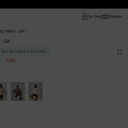
Üye Girişi
Sepetim
Ş SWEAT - GRI
- Gri
 · Son 24 saatte
5
kişi baktı
50