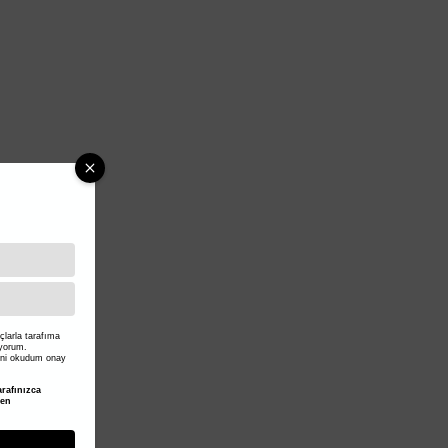
larla tarafıma
iyorum.
ni okudum onay
rafınızca
den