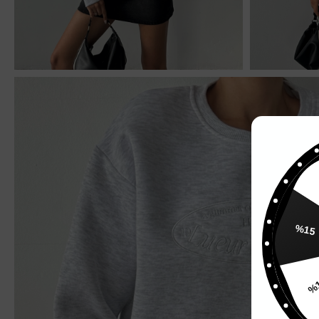
%
%15