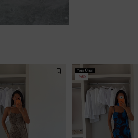
Yeni Ürün
%50