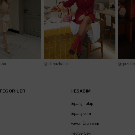
ktar
@idilnazkaluc
@gozdebi
TEGORİLER
HESABIM
Sipariş Takip
Siparişlerim
Favori Ürünlerim
Hediye Çeki