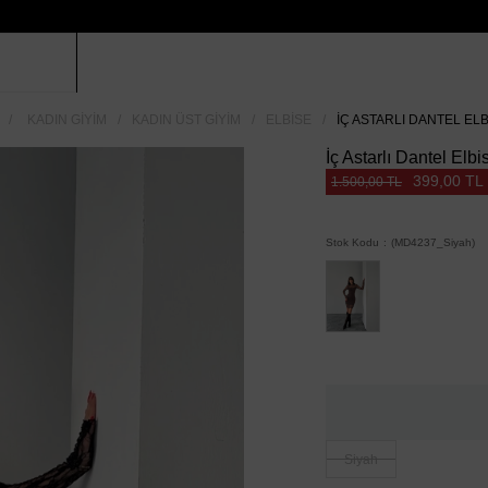
KADIN GIYIM
KADIN ÜST GIYIM
ELBISE
İÇ ASTARLI DANTEL ELB
İç Astarlı Dantel Elbi
399,00 TL
1.500,00 TL
Stok Kodu
(MD4237_Siyah)
Siyah