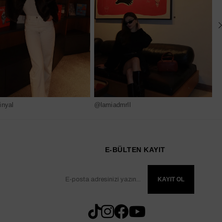
nyal
@lamiadmrll
@
E-BÜLTEN KAYIT
KAYIT OL