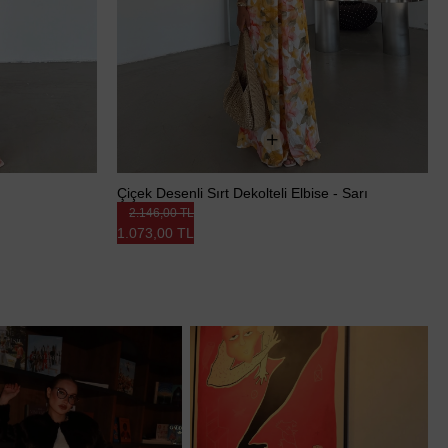
Çiçek Desenli Sırt Dekolteli Elbise - Sarı
2.146,00 TL
1.073,00 TL