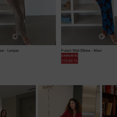
bise - Leopar
Fularlı Midi Elbise - Mavi
1.546,00 TL
773,00 TL