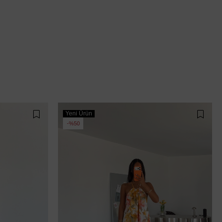
Yeni Ürün
%50