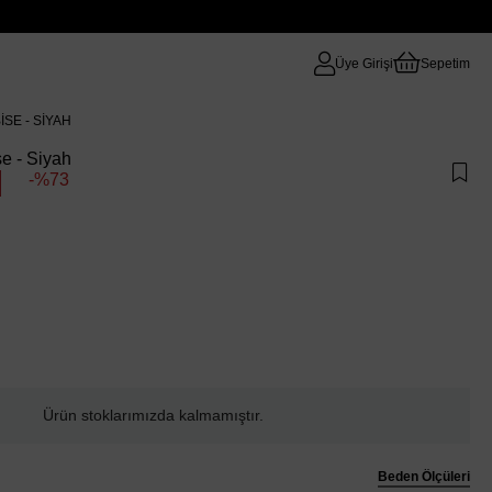
Üye Girişi
Sepetim
ISE - SIYAH
se - Siyah
73
Ürün stoklarımızda kalmamıştır.
Beden Ölçüleri