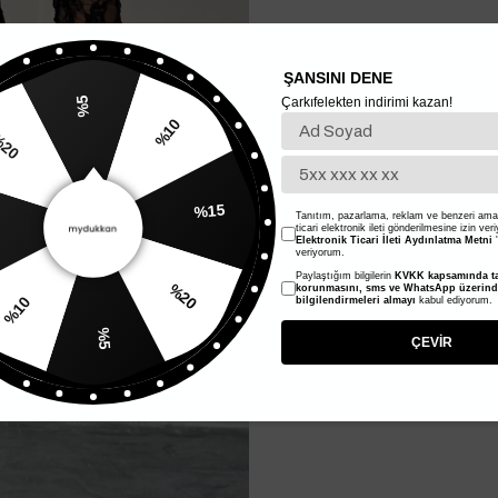
ŞANSINI DENE
Çarkıfelekten indirimi kazan!
%5
%10
20
%15
Tanıtım, pazarlama, reklam ve benzeri amaç
ticari elektronik ileti gönderilmesine izin ver
Elektronik Ticari İleti Aydınlatma Metni
'
veriyorum.
Paylaştığım bilgilerin
KVKK kapsamında ta
%20
korunmasını, sms ve WhatsApp üzerin
bilgilendirmeleri almayı
kabul ediyorum.
%10
%5
ÇEVİR