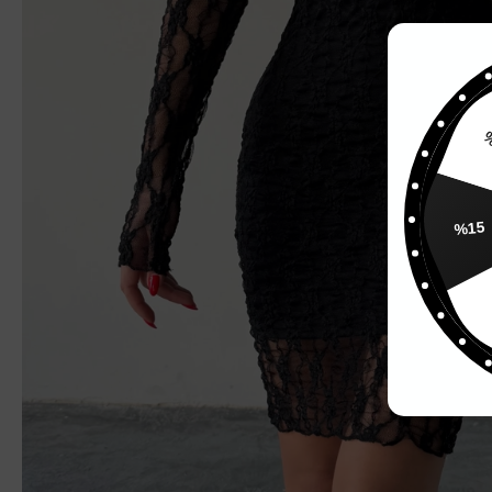
%
%15