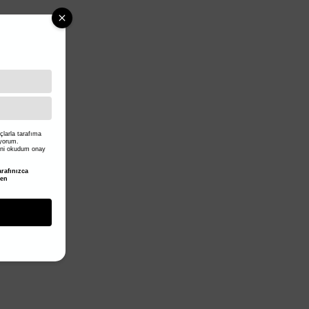
larla tarafıma
iyorum.
ni okudum onay
rafınızca
den