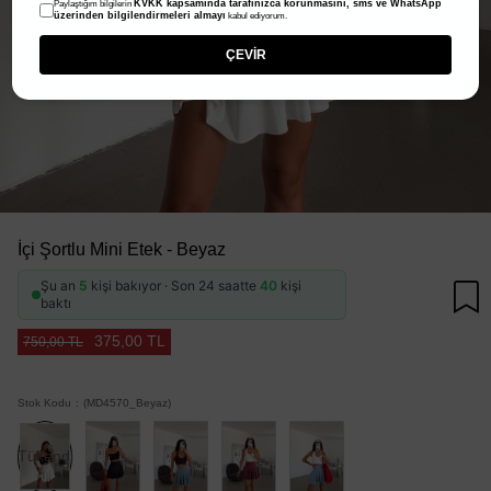
KVKK kapsamında tarafınızca korunmasını, sms ve WhatsApp
Paylaştığım bilgilerin
üzerinden bilgilendirmeleri almayı
kabul ediyorum.
ÇEVİR
İçi Şortlu Mini Etek - Beyaz
Şu an
5
kişi bakıyor · Son 24 saatte
40
kişi
baktı
375,00 TL
750,00 TL
Stok Kodu
(MD4570_Beyaz)
Tükendi