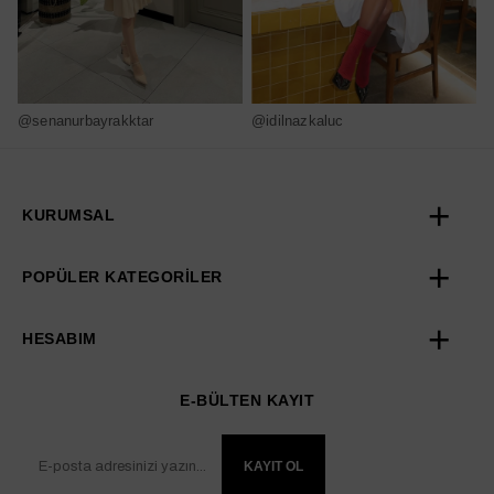
@senanurbayrakktar
@idilnazkaluc
@
KURUMSAL
POPÜLER KATEGORİLER
HESABIM
E-BÜLTEN KAYIT
KAYIT OL