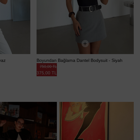
yaz
Boyundan Bağlama Dantel Bodysuit - Siyah
750,00 TL
375,00 TL