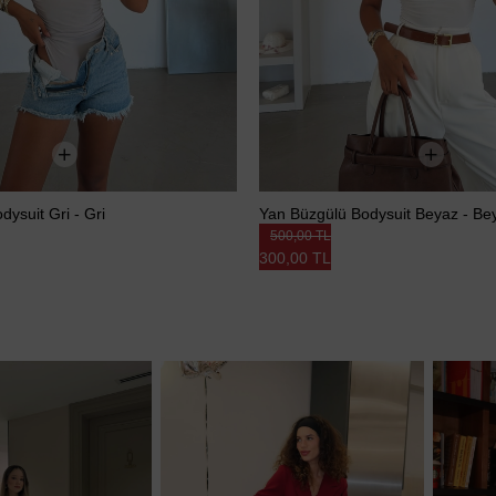
ysuit Gri - Gri
Yan Büzgülü Bodysuit Beyaz - Be
500,00 TL
300,00 TL