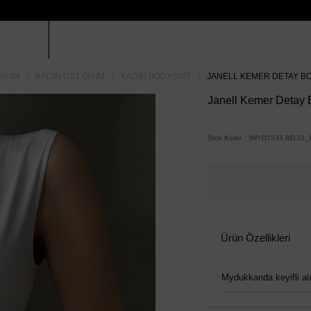
GIYIM
KADIN ÜST GIYIM
KADIN BODYSUIT
JANELL KEMER DETAY BO
Janell Kemer Detay 
Stok Kodu
(MYD7334.BD.01_
Ürün Özellikleri
Mydukkanda keyifli alış