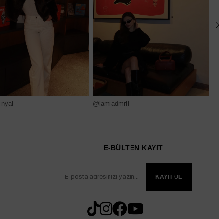
nyal
@lamiadmrll
@
E-BÜLTEN KAYIT
KAYIT OL