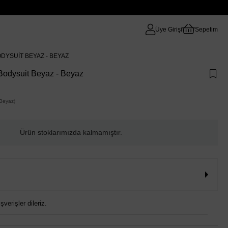
Üye Girişi
Sepetim
DYSUIT BEYAZ - BEYAZ
Bodysuit Beyaz - Beyaz
Beyaz)
Ürün stoklarımızda kalmamıştır.
verişler dileriz.