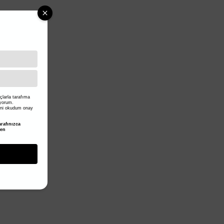
larla tarafıma
iyorum.
ni okudum onay
rafınızca
den