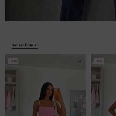
Benzer Ürünler
%40
%40