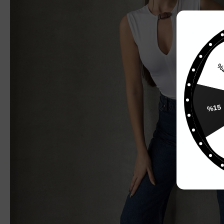
%
%15