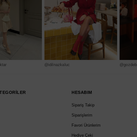
ktar
@idilnazkaluc
@gozdebi
TEGORİLER
HESABIM
Sipariş Takip
Siparişlerim
Favori Ürünlerim
Hediye Çeki