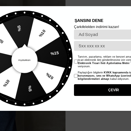
ŞANSINI DENE
Çarkıfelekten indirimi kazan!
%5
%10
20
%15
Tanıtım, pazarlama, reklam ve benzeri amaç
ticari elektronik ileti gönderilmesine izin ver
Elektronik Ticari İleti Aydınlatma Metni
'
veriyorum.
Paylaştığım bilgilerin
KVKK kapsamında ta
%20
korunmasını, sms ve WhatsApp üzerin
bilgilendirmeleri almayı
kabul ediyorum.
%10
%5
ÇEVİR