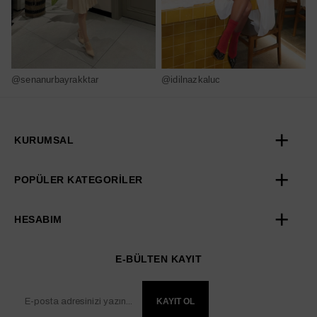
@senanurbayrakktar
@idilnazkaluc
@
KURUMSAL
POPÜLER KATEGORİLER
HESABIM
E-BÜLTEN KAYIT
KAYIT OL