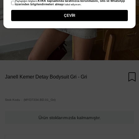
KVKK kapsamında tarafınızca korunmasını, sms ve WhatsApp
Paylaştığım bilgilerin
üzerinden bilgilendirmeleri almayı
kabul ediyorum.
ÇEVİR
Janell Kemer Detay Bodysuit Gri - Gri
Stok Kodu
(MYD7334.BD.01_Gri)
Ürün stoklarımızda kalmamıştır.