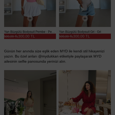
Yan Büzgülü Bodysuit Pembe - Pembe
Yan Büzgülü Bodysuit Gri - Gri
300,00 TL
300,00 TL
500,00 TL
500,00 TL
Günün her anında size eşlik eden MYD ile kendi stil hikayenizi
yazın. Bu özel anları @mydukkan etiketiyle paylaşarak MYD
ailesinin selfie panosunda yerinizi alın.