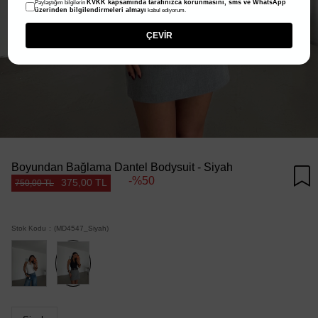
KVKK kapsamında tarafınızca korunmasını, sms ve WhatsApp
Paylaştığım bilgilerin
üzerinden bilgilendirmeleri almayı
kabul ediyorum.
ÇEVİR
Boyundan Bağlama Dantel Bodysuit - Siyah
50
375,00 TL
750,00 TL
Stok Kodu
(MD4547_Siyah)