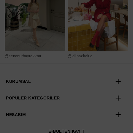
@senanurbayrakktar
@idilnazkaluc
@
KURUMSAL
POPÜLER KATEGORİLER
HESABIM
E-BÜLTEN KAYIT