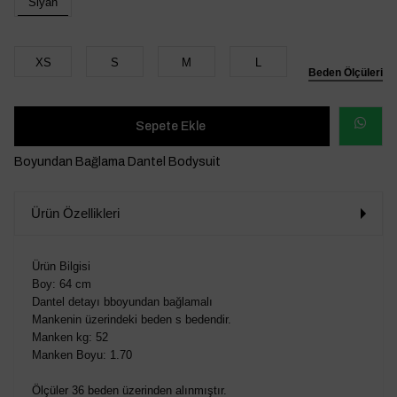
Siyah
XS
S
M
L
Beden Ölçüleri
WHATSAP
Boyundan Bağlama Dantel Bodysuit
SİPARİŞ
Ürün Özellikleri
VER
Ürün Bilgisi
Boy: 64 cm
Dantel detayı bboyundan bağlamalı
Mankenin üzerindeki beden s bedendir.
Manken kg: 52
Manken Boyu: 1.70
Ölçüler 36 beden üzerinden alınmıştır.