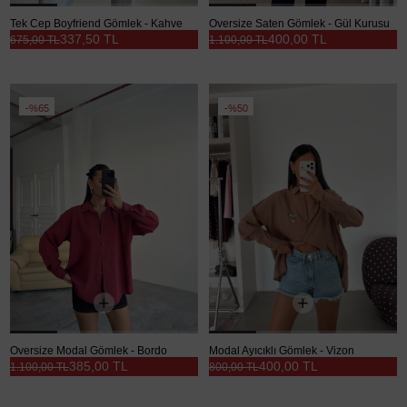
Tek Cep Boyfriend Gömlek - Kahve
Oversize Saten Gömlek - Gül Kurusu
337,50 TL
400,00 TL
675,00 TL
1.100,00 TL
%65
%50
Oversize Modal Gömlek - Bordo
Modal Ayıcıklı Gömlek - Vizon
385,00 TL
400,00 TL
1.100,00 TL
800,00 TL