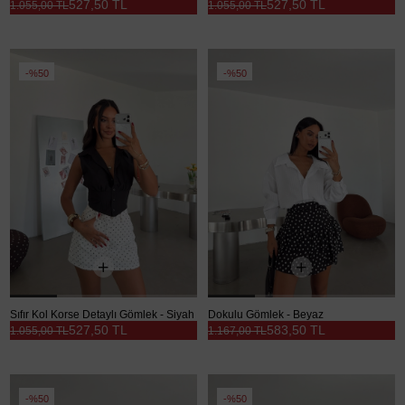
527,50 TL
527,50 TL
1.055,00 TL
1.055,00 TL
%50
%50
Sıfır Kol Korse Detaylı Gömlek - Siyah
Dokulu Gömlek - Beyaz
527,50 TL
583,50 TL
1.055,00 TL
1.167,00 TL
%50
%50