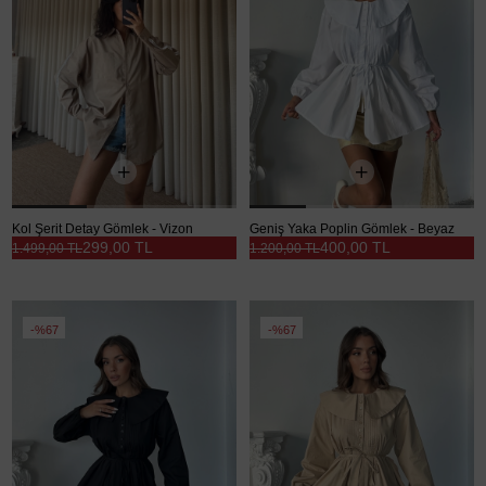
Kol Şerit Detay Gömlek - Vizon
Geniş Yaka Poplin Gömlek - Beyaz
299,00 TL
400,00 TL
1.499,00 TL
1.200,00 TL
%67
%67