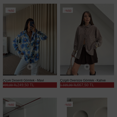
%50
%50
Çiçek Desenli Gömlek - Mavi
Çizgili Oversize Gömlek - Kahve
249,50 TL
667,50 TL
499,00 TL
1.335,00 TL
%60
%50