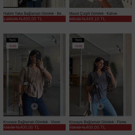
Hakim Yaka Bağlamalı Gömlek - Beyaz
Massi Çizgili Gömlek - Kahve
400,00 TL
449,10 TL
1.350,00 TL
499,00 TL
Yeni
Yeni
Ürün
Ürün
%45
%45
Kruvaze Bağlamalı Gömlek - Vizon
Kruvaze Bağlamalı Gömlek - Füme
400,00 TL
400,00 TL
728,00 TL
728,00 TL