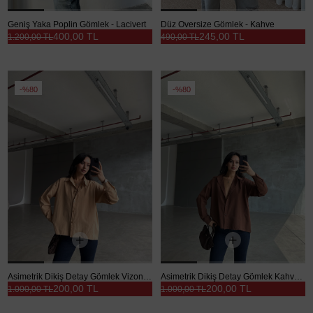
Geniş Yaka Poplin Gömlek - Lacivert
Düz Oversize Gömlek - Kahve
400,00 TL
245,00 TL
1.200,00 TL
490,00 TL
%80
%80
Asimetrik Dikiş Detay Gömlek Vizon - Vizon
Asimetrik Dikiş Detay Gömlek Kahverengi - Kahverengi
200,00 TL
200,00 TL
1.000,00 TL
1.000,00 TL