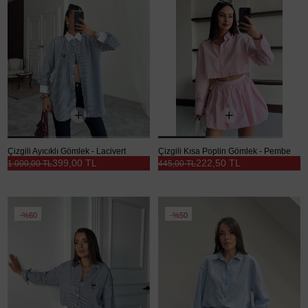
Çizgili Ayıcıklı Gömlek - Lacivert
Çizgili Kısa Poplin Gömlek - Pembe
399,00 TL
222,50 TL
1.000,00 TL
445,00 TL
%60
%50