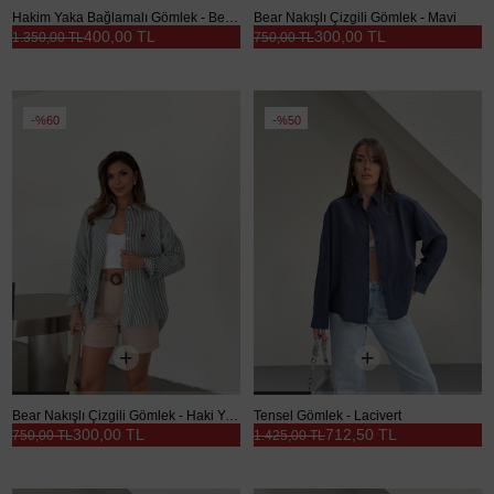
Hakim Yaka Bağlamalı Gömlek - Bebe Mavi
Bear Nakışlı Çizgili Gömlek - Mavi
400,00 TL
300,00 TL
1.350,00 TL
750,00 TL
%60
%50
Bear Nakışlı Çizgili Gömlek - Haki Yeşil
Tensel Gömlek - Lacivert
300,00 TL
712,50 TL
750,00 TL
1.425,00 TL