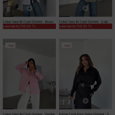
Ceket Yaka İki Cepli Gömlek - Beyaz
Ceket Yaka İki Cepli Gömlek - Çağla Yeşili
708,50 TL
708,50 TL
1.417,00 TL
1.417,00 TL
%50
%50
Ceket Yaka İki Cepli Gömlek - Pembe
Kapak Cepli Krep Saten Gömlek - Siyah