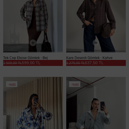
Tek Cep Ekose Gömlek - Bej
Kare Desenli Gömlek - Kahve
599,00 TL
637,50 TL
1.500,00 TL
1.275,00 TL
%50
%60