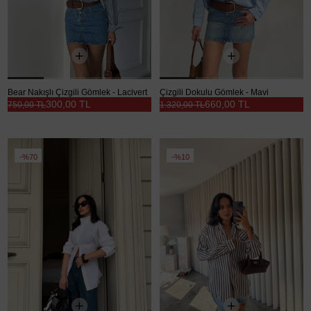
Bear Nakışlı Çizgili Gömlek - Lacivert
Çizgili Dokulu Gömlek - Mavi
300,00 TL
660,00 TL
750,00 TL
1.320,00 TL
%70
%10