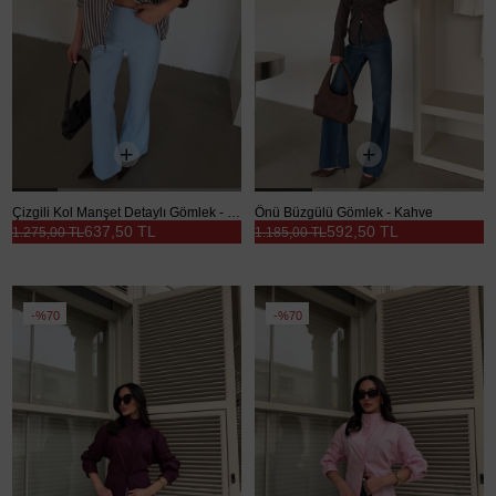
Çizgili Kol Manşet Detaylı Gömlek - Kahve
Önü Büzgülü Gömlek - Kahve
637,50 TL
592,50 TL
1.275,00 TL
1.185,00 TL
%70
%70