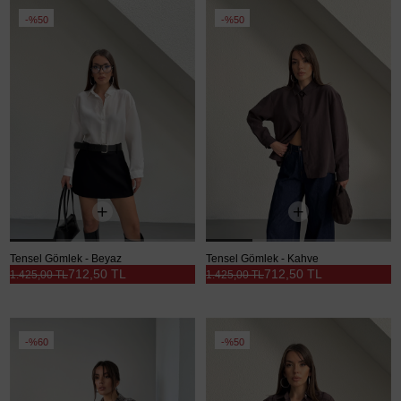
%50
%50
Tensel Gömlek - Beyaz
Tensel Gömlek - Kahve
712,50 TL
712,50 TL
1.425,00 TL
1.425,00 TL
%60
%50