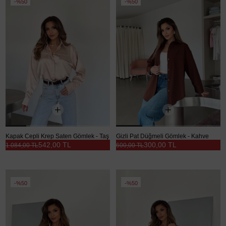
%50
%50
Kapak Cepli Krep Saten Gömlek - Taş
Gizli Pat Düğmeli Gömlek - Kahve
542,00 TL
300,00 TL
1.084,00 TL
600,00 TL
%50
%50