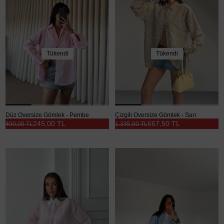
Tükendi
Tükendi
Düz Oversize Gömlek - Pembe
Çizgili Oversize Gömlek - Sarı
245,00 TL
667,50 TL
490,00 TL
1.335,00 TL