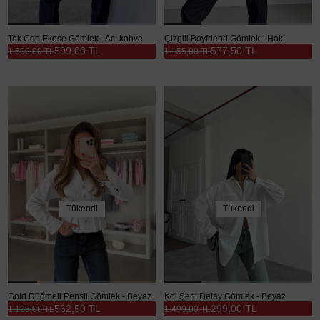
Tek Cep Ekose Gömlek - Acı kahve
Çizgili Boyfriend Gömlek - Haki
599,00 TL
577,50 TL
1.500,00 TL
1.155,00 TL
Tükendi
Tükendi
Gold Düğmeli Pensli Gömlek - Beyaz
Kol Şerit Detay Gömlek - Beyaz
562,50 TL
299,00 TL
1.125,00 TL
1.499,00 TL