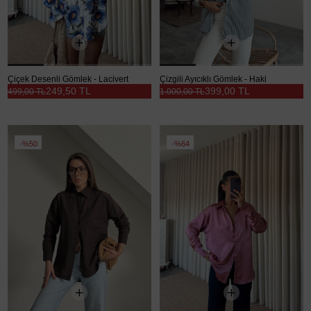
Çiçek Desenli Gömlek - Lacivert
Çizgili Ayıcıklı Gömlek - Haki
249,50 TL
399,00 TL
499,00 TL
1.000,00 TL
%50
%64