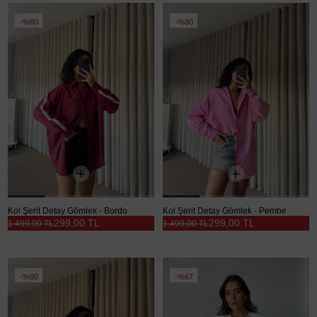
%80
%80
Kol Şerit Detay Gömlek - Bordo
Kol Şerit Detay Gömlek - Pembe
299,00 TL
299,00 TL
1.499,00 TL
1.499,00 TL
%80
%67