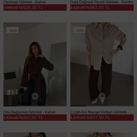
Oturtmalı Gömlek - Kahve
Gold Düğmeli Pensli Gömlek - Pembe
525,00 TL
562,50 TL
1.050,00 TL
1.125,00 TL
%50
%50
Önü Bağlamalı Gömlek - Kahve
Çizgili Kol Manşet Detaylı Gömlek - Bej
562,50 TL
637,50 TL
1.125,00 TL
1.275,00 TL