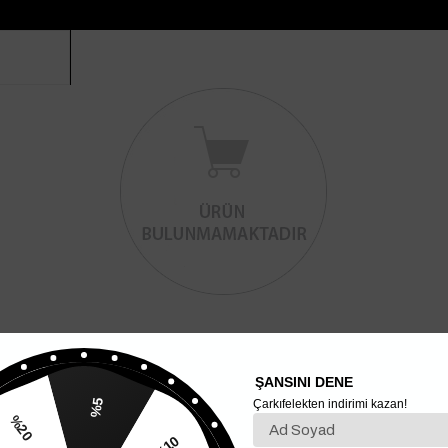
ŞANSINI DENE
Çarkıfelekten indirimi kazan!
%5
%20
%10