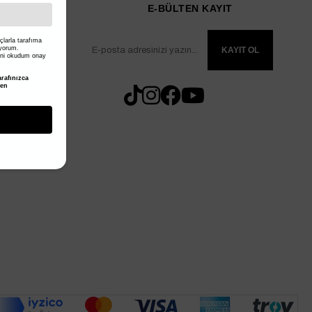
E-BÜLTEN KAYIT
larla tarafıma
iyorum.
KAYIT OL
ni okudum onay
rafınızca
den