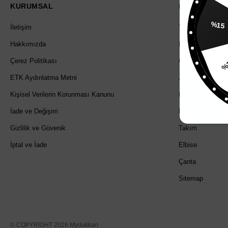
KURUMSAL
POPÜLER KA
İletişim
Yeni Gelenler
%15
Hakkımızda
Fırsat Ürünleri
Çerez Politikası
Çok Satanlar
ETK Aydınlatma Metni
Jean
Kişisel Verilerin Korunması Kanunu
Pantolon
İade ve Değişim
Dış Giyim
Gizlilik ve Güvenik
Takım
İptal ve İade
Elbise
Çanta
Sitemap
© COPYRIGHT 2026 Mydukkan