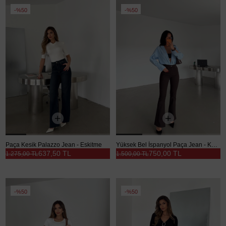
%50
%50
Paça Kesik Palazzo Jean - Eskitme
Yüksek Bel İspanyol Paça Jean - Kahverengi
637,50 TL
750,00 TL
1.275,00 TL
1.500,00 TL
%50
%50