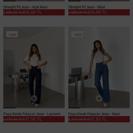
Straight Fit Jean - Açık Mavi
Straight Fit Jean - Mavi
825,00 TL
825,00 TL
1.650,00 TL
1.650,00 TL
%50
%50
Paça Kesik Palazzo Jean - Lacivert
Paça Kesik Palazzo Jean - Mavi
637,50 TL
637,50 TL
1.275,00 TL
1.275,00 TL