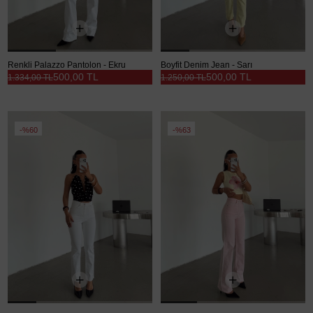
Renkli Palazzo Pantolon - Ekru
Boyfit Denim Jean - Sarı
500,00 TL
500,00 TL
1.334,00 TL
1.250,00 TL
%60
%63