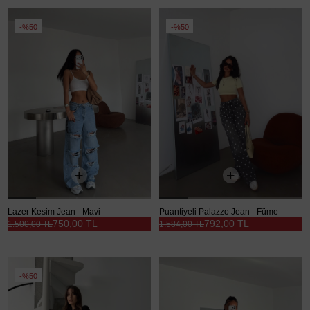
%50
%50
Lazer Kesim Jean - Mavi
Puantiyeli Palazzo Jean - Füme
750,00 TL
792,00 TL
1.500,00 TL
1.584,00 TL
%50