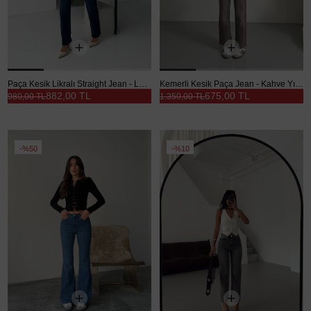
Paça Kesik Likralı Straight Jean - Lacivert
Kemerli Kesik Paça Jean - Kahve Yıkama
882,00 TL
675,00 TL
980,00 TL
1.350,00 TL
%50
%10