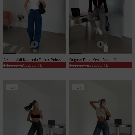
Beli Lastikli Kordonlu Denim Palazzo - Lacivert
Original Paça Kesik Jean - Gri
562,50 TL
675,00 TL
1.125,00 TL
1.350,00 TL
%50
%50