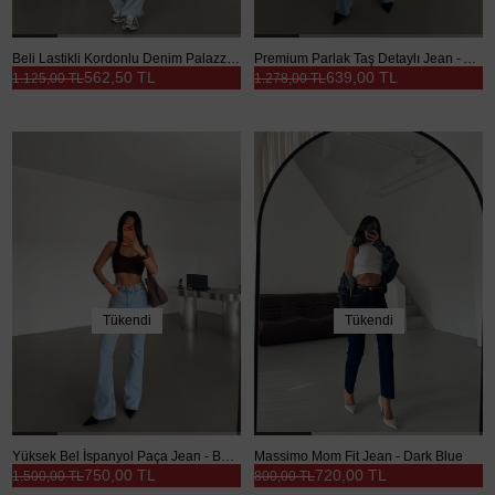
Beli Lastikli Kordonlu Denim Palazzo - Buz Mavi
Premium Parlak Taş Detaylı Jean - Açık Mavi
562,50 TL
639,00 TL
1.125,00 TL
1.278,00 TL
Tükendi
Tükendi
Yüksek Bel İspanyol Paça Jean - Buz Mavi
Massimo Mom Fit Jean - Dark Blue
750,00 TL
720,00 TL
1.500,00 TL
800,00 TL