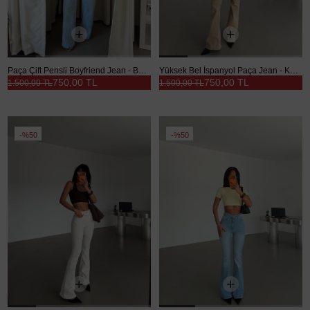
Paça Çift Pensli Boyfriend Jean - Buz Mavi
Yüksek Bel İspanyol Paça Jean - Kum Beji
750,00 TL
750,00 TL
1.500,00 TL
1.500,00 TL
%50
%50