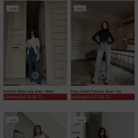
%50
%50
Kemerli Wide Leg Jean - Mavi
Paça Kesik Palazzo Jean - Gri
675,00 TL
637,50 TL
1.350,00 TL
1.275,00 TL
%50
%50