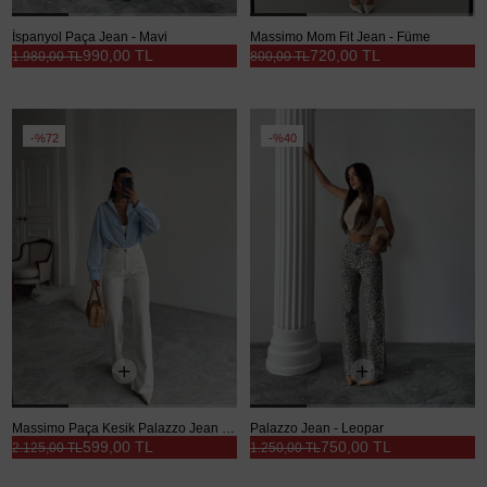
İspanyol Paça Jean - Mavi
Massimo Mom Fit Jean - Füme
990,00 TL
720,00 TL
1.980,00 TL
800,00 TL
%72
%40
Massimo Paça Kesik Palazzo Jean - Beyaz
Palazzo Jean - Leopar
599,00 TL
750,00 TL
2.125,00 TL
1.250,00 TL