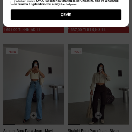
KVKK kapsamında tarafınızca korunmasını, sms ve WhatsApp
Paylaştığım bilgilerin
üzerinden bilgilendirmeleri almayı
kabul ediyorum.
ÇEVİR
Dökümlü Jean Palazzo - Mavi
Düz Clot Jean Pantolon - Mavi
845,50 TL
818,50 TL
1.691,00 TL
1.637,00 TL
%50
%50
Straight Boru Paça Jean - Mavi
Straight Boru Paça Jean - Siyah