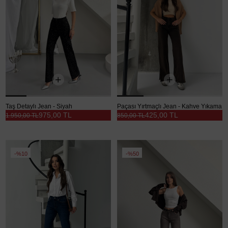
Taş Detaylı Jean - Siyah
Paçası Yırtmaçlı Jean - Kahve Yıkama
975,00 TL
425,00 TL
1.950,00 TL
850,00 TL
%10
%50