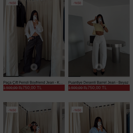
%50
%50
Paça Çift Pensli Boyfriend Jean - Kahve
Puantiye Desenli Barrel Jean - Beyaz
750,00 TL
750,00 TL
1.500,00 TL
1.500,00 TL
%50
%50