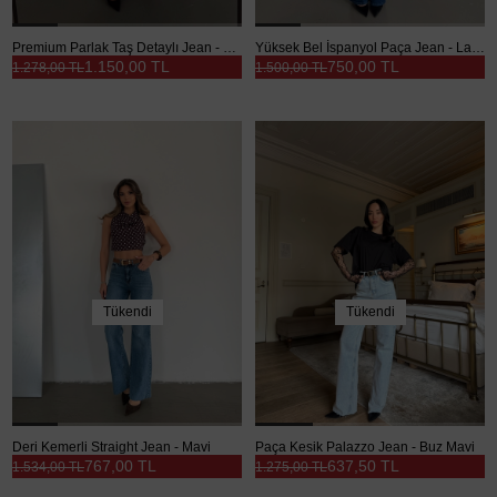
Premium Parlak Taş Detaylı Jean - Mavi
Yüksek Bel İspanyol Paça Jean - Lacivert
1.150,00 TL
750,00 TL
1.278,00 TL
1.500,00 TL
Tükendi
Tükendi
Deri Kemerli Straight Jean - Mavi
Paça Kesik Palazzo Jean - Buz Mavi
767,00 TL
637,50 TL
1.534,00 TL
1.275,00 TL