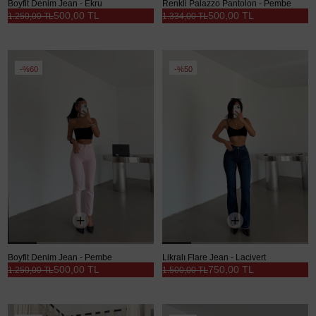
Boyfit Denim Jean - Ekru
Renkli Palazzo Pantolon - Pembe
500,00 TL
500,00 TL
1.250,00 TL
1.334,00 TL
%60
%50
Boyfit Denim Jean - Pembe
Likralı Flare Jean - Lacivert
500,00 TL
750,00 TL
1.250,00 TL
1.500,00 TL