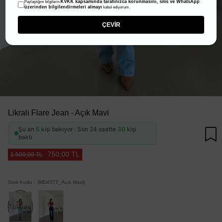
KVKK kapsamında tarafınızca korunmasını, sms ve WhatsApp
Paylaştığım bilgilerin
üzerinden bilgilendirmeleri almayı
kabul ediyorum.
ÇEVİR
Likralı Flare Jean - Açık Mavi
Şu an
5
kişi bakıyor · Son 24 saatte
30
kişi
baktı
750,00 TL
1.500,00 TL
Stok Kodu
(MD4577_Açık Mavi)
Tükendi