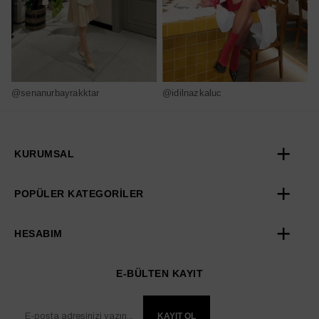
@senanurbayrakktar
@idilnazkaluc
@
KURUMSAL
POPÜLER KATEGORİLER
HESABIM
E-BÜLTEN KAYIT
KAYIT OL