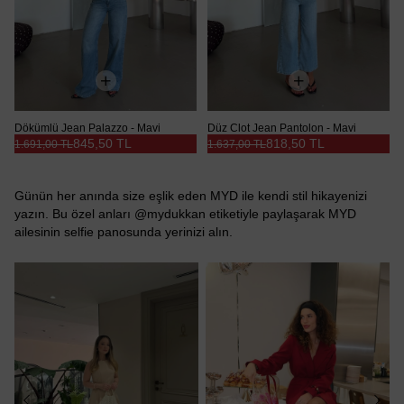
Dökümlü Jean Palazzo - Mavi
Düz Clot Jean Pantolon - Mavi
845,50 TL
818,50 TL
1.691,00 TL
1.637,00 TL
Günün her anında size eşlik eden MYD ile kendi stil hikayenizi
yazın. Bu özel anları @mydukkan etiketiyle paylaşarak MYD
ailesinin selfie panosunda yerinizi alın.