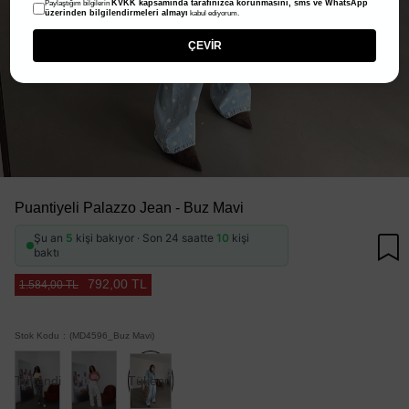
KVKK kapsamında tarafınızca korunmasını, sms ve WhatsApp
Paylaştığım bilgilerin
üzerinden bilgilendirmeleri almayı
kabul ediyorum.
ÇEVİR
Puantiyeli Palazzo Jean - Buz Mavi
Şu an
5
kişi bakıyor · Son 24 saatte
10
kişi
baktı
792,00 TL
1.584,00 TL
Stok Kodu
(MD4596_Buz Mavi)
Tükendi
Tükendi