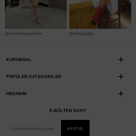
@senanurbayrakktar
@idilnazkaluc
@
KURUMSAL
POPÜLER KATEGORİLER
HESABIM
E-BÜLTEN KAYIT
KAYIT OL