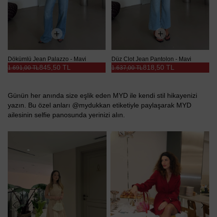
Dökümlü Jean Palazzo - Mavi
Düz Clot Jean Pantolon - Mavi
845,50 TL
818,50 TL
1.691,00 TL
1.637,00 TL
Günün her anında size eşlik eden MYD ile kendi stil hikayenizi
yazın. Bu özel anları @mydukkan etiketiyle paylaşarak MYD
ailesinin selfie panosunda yerinizi alın.