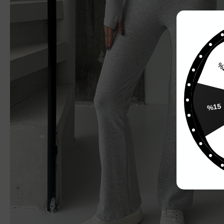
%
%15