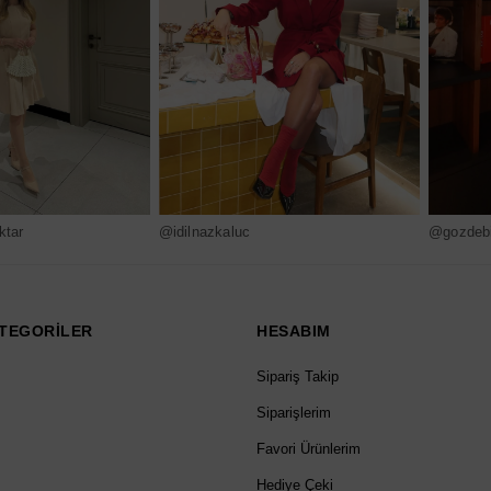
ktar
@idilnazkaluc
@gozdebi
TEGORİLER
HESABIM
Sipariş Takip
Siparişlerim
Favori Ürünlerim
Hediye Çeki