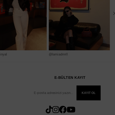
nyal
@lamiadmrll
@
E-BÜLTEN KAYIT
KAYIT OL