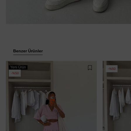
Benzer Ürünler
Yeni Ürün
%50
%50