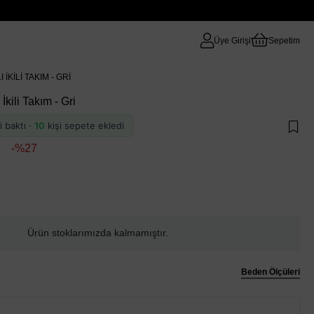
Üye Girişi
Sepetim
KILI TAKIM - GRI
kili Takım - Gri
i baktı ·
10
kişi sepete ekledi
27
Ürün stoklarımızda kalmamıştır.
Beden Ölçüleri