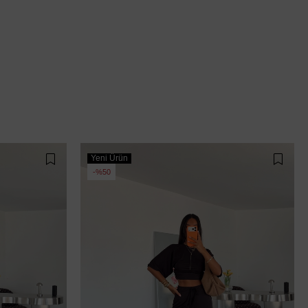
Yeni Ürün
%50