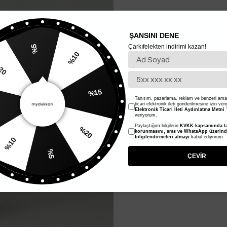
ŞANSINI DENE
Çarkıfelekten indirimi kazan!
%5
%10
20
%15
Tanıtım, pazarlama, reklam ve benzeri amaç
ticari elektronik ileti gönderilmesine izin ver
Elektronik Ticari İleti Aydınlatma Metni
'
veriyorum.
Paylaştığım bilgilerin
KVKK kapsamında ta
%20
korunmasını, sms ve WhatsApp üzerin
bilgilendirmeleri almayı
kabul ediyorum.
%10
%5
ÇEVİR