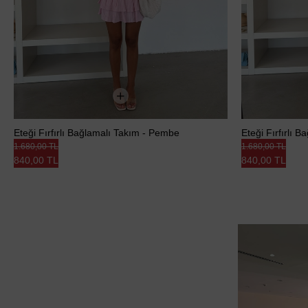
Eteği Fırfırlı Bağlamalı Takım - Pembe
Eteği Fırfırlı 
1.680,00 TL
1.680,00 TL
840,00 TL
840,00 TL