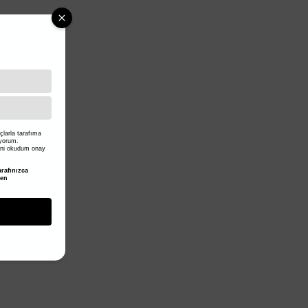
larla tarafıma
iyorum.
ni okudum onay
rafınızca
den