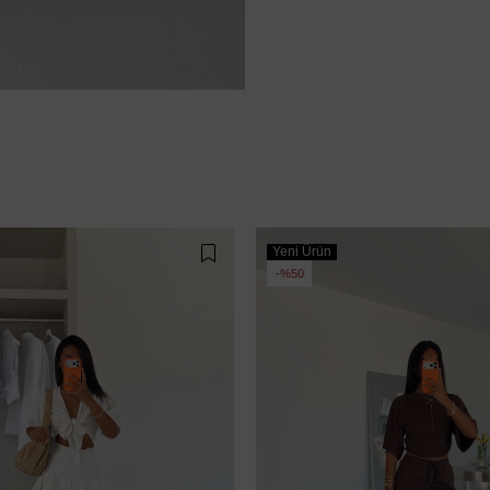
Yeni Ürün
%50