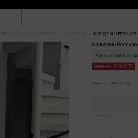
ADIN GIYIM
KADIN ÜST GIYIM
KADIN TAKIM
KAPÜŞONLU FERMUARLI İ
Kapüşonlu Fermuarlı İ
Son 24 saatte
55
kiş
549,00 TL
750,00 TL
Stok Kodu
(MD4113_Gri)
Gri