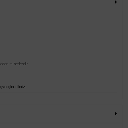
beden m bedendir.
verişler dileriz.