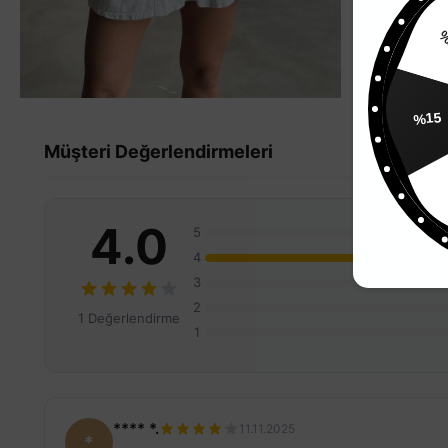
%15
Müşteri Değerlendirmeleri
%
4.0
5
4
3
2
1 Değerlendirme
1
**** *.
11.11.2025
*