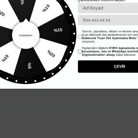
Çarkıfelekten indirimi kazan!
%5
%20
%10
Tanıtım, pazarlama, reklam ve benzeri amaç
ticari elektronik ileti gönderilmesine izin ver
%15
Elektronik Ticari İleti Aydınlatma Metni
'
veriyorum.
Paylaştığım bilgilerin
KVKK kapsamında ta
10
korunmasını, sms ve WhatsApp üzerin
bilgilendirmeleri almayı
kabul ediyorum.
%20
%5
ÇEVİR