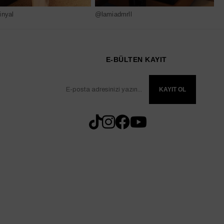
nyal
@lamiadmrll
@
E-BÜLTEN KAYIT
KAYIT OL