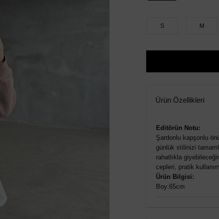
S
M
Ürün Özellikleri
Editörün Notu:
Şardonlu kapşonlu önü
günlük stilinizi tama
rahatlıkla giyebilece
cepleri, pratik kullan
Ürün Bilgisi:
Boy:65cm