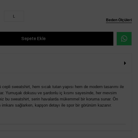
L
Beden Ölçüleri
 cepli sweatshirt, hem sıcak tutan yapısı hem de modern tasarımı ile
mlar. Yumuşak dokusu ve şardonlu iç kısmı sayesinde, her mevsim
ğiniz bu sweatshirt, serin havalarda mükemmel bir koruma sunar. Ön
ım imkanı sağlarken, kapşon detayı ile spor bir görünüm kazanır.