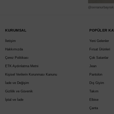
@senanurbayrak
KURUMSAL
POPÜLER KA
İletişim
Yeni Gelenler
Hakkımızda
Fırsat Ürünleri
Çerez Politikası
Çok Satanlar
ETK Aydınlatma Metni
Jean
Kişisel Verilerin Korunması Kanunu
Pantolon
İade ve Değişim
Dış Giyim
Gizlilik ve Güvenik
Takım
İptal ve İade
Elbise
Çanta