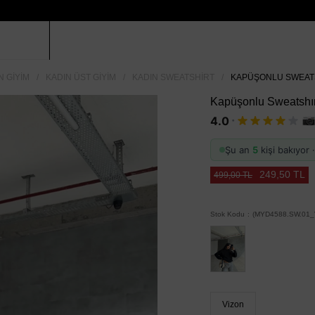
N GIYIM
KADIN ÜST GIYIM
KADIN SWEATSHIRT
KAPÜŞONLU SWEATSH
Kapüşonlu Sweatshır
·
4.0
Şu an
5
kişi bakıyor
249,50 TL
499,00 TL
Stok Kodu
(MYD4588.SW.01_
Vizon