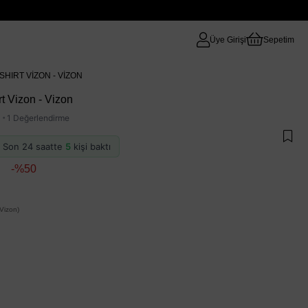
Üye Girişi
Sepetim
IRT VIZON - VIZON
t Vizon - Vizon
·
1 Değerlendirme
 · Son 24 saatte
5
kişi baktı
50
Vizon)