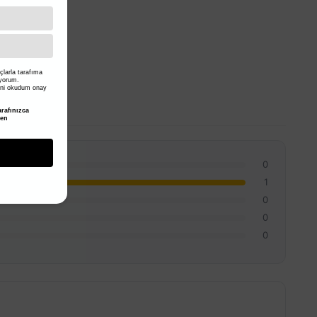
larla tarafıma
iyorum.
ni okudum onay
rafınızca
den
0
1
0
0
0