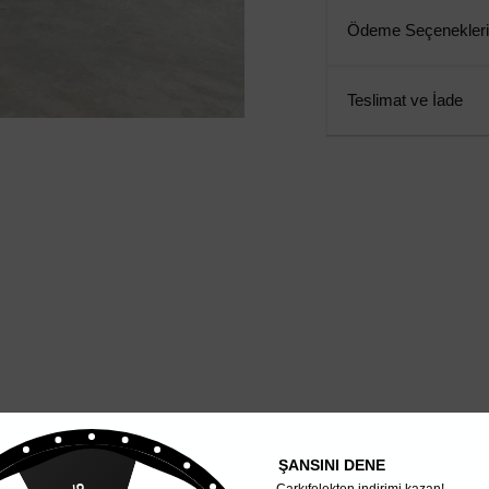
Ödeme Seçenekleri
Teslimat ve İade
ŞANSINI DENE