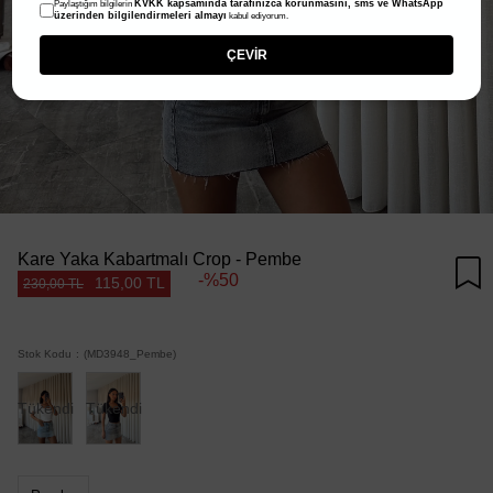
KVKK kapsamında tarafınızca korunmasını, sms ve WhatsApp
Paylaştığım bilgilerin
üzerinden bilgilendirmeleri almayı
kabul ediyorum.
ÇEVİR
Kare Yaka Kabartmalı Crop - Pembe
50
115,00 TL
230,00 TL
Stok Kodu
(MD3948_Pembe)
Tükendi
Tükendi