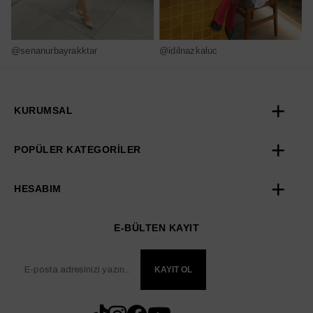
@senanurbayrakktar
@idilnazkaluc
@
KURUMSAL
POPÜLER KATEGORİLER
HESABIM
E-BÜLTEN KAYIT
KAYIT OL