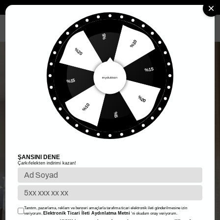
Anasayfa
Kadın Giyim
Kadın Üst Giyim
Crop
Kare Yaka Kabar
MENÜ
%5
%10
%20
%15
%15
%20
%10
%5
ŞANSINI DENE
Çarkıfelekten indirimi kazan!
Tanıtım, pazarlama, reklam ve benzeri amaçlarla tarafıma ticari elektronik ileti gönderilmesine izin
Elektronik Ticari İleti Aydınlatma Metni
veriyorum.
'ni okudum onay veriyorum.