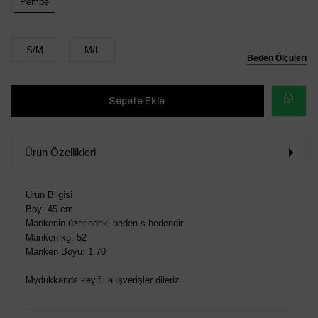
Pembe
S/M
M/L
Beden Ölçüleri
WHATSAP
SİPARİŞ
Ürün Özellikleri
VER
Ürün Bilgisi
Boy: 45 cm
Mankenin üzerindeki beden s bedendir.
Manken kg: 52
Manken Boyu: 1.70
Mydukkanda keyifli alışverişler dileriz.