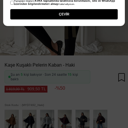
KVKK kapsamında tarafınızca korunmasını, sms ve WhatsApp
Paylaştığım bilgilerin
üzerinden bilgilendirmeleri almayı
kabul ediyorum.
ÇEVİR
Kaşe Kuşaklı Pelerin Kaban - Haki
Şu an
5
kişi bakıyor · Son 24 saatte
15
kişi
baktı
50
909,50 TL
1.819,00 TL
Stok Kodu
(MYD7492_Haki)
Tükendi
Tükendi