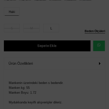
Haki
S
M
L
Beden Ölçüleri
WHATSAP
SİPARİŞ
Ürün Özellikleri
VER
Mankenin üzerindeki beden s bedendir.
Manken kg: 55
Manken Boyu: 1.72
Mydukkanda keyifli alışverişler dileriz.