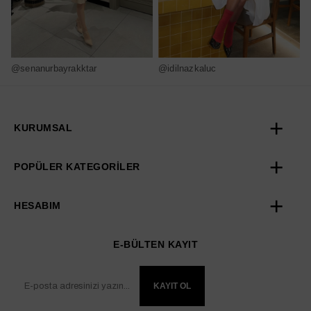
@senanurbayrakktar
@idilnazkaluc
@
KURUMSAL
POPÜLER KATEGORİLER
HESABIM
E-BÜLTEN KAYIT
KAYIT OL