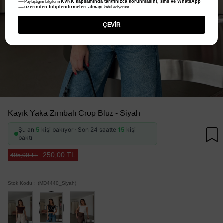
KVKK kapsamında tarafınızca korunmasını, sms ve WhatsApp
Paylaştığım bilgilerin
üzerinden bilgilendirmeleri almayı
kabul ediyorum.
ÇEVİR
Kayık Yaka Zımbalı Crop Bluz - Siyah
Şu an
5
kişi bakıyor · Son 24 saatte
15
kişi
baktı
250,00 TL
495,00 TL
Stok Kodu
(MD4440_Siyah)
Tükendi