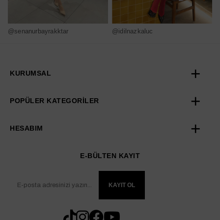
@senanurbayrakktar
@idilnazkaluc
@
KURUMSAL
POPÜLER KATEGORİLER
HESABIM
E-BÜLTEN KAYIT
KAYIT OL