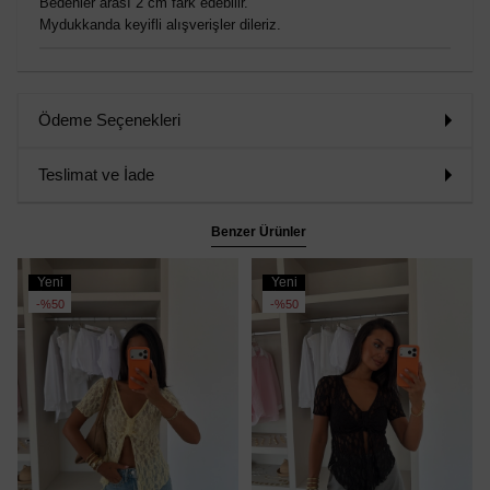
Bedenler arası 2 cm fark edebilir.
Mydukkanda keyifli alışverişler dileriz.
Ödeme Seçenekleri
Teslimat ve İade
Benzer Ürünler
Yeni
Yeni
Ürün
Ürün
%50
%50