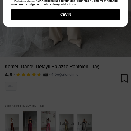
KVKK kapsamında tarafınızca korunmasını, sms ve WhatsApp
Paylaştığım bilgilerin
üzerinden bilgilendirmeleri almayı
kabul ediyorum.
ÇEVİR
Kemeri Dantel Detaylı Palazzo Pantolon - Taş
·
·
4.8
4 Değerlendirme
···
Stok Kodu
(MYD7453_Taş)
Tükendi
Tükendi