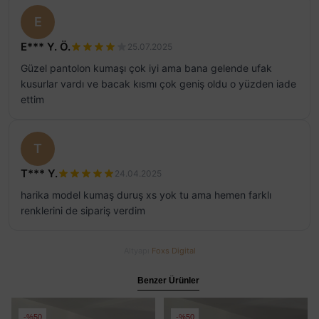
E
E*** Y. Ö.
25.07.2025
Güzel pantolon kumaşı çok iyi ama bana gelende ufak
kusurlar vardı ve bacak kısmı çok geniş oldu o yüzden iade
ettim
T
T*** Y.
24.04.2025
harika model kumaş duruş xs yok tu ama hemen farklı
renklerini de sipariş verdim
Altyapı
Foxs Digital
Benzer Ürünler
%50
%50