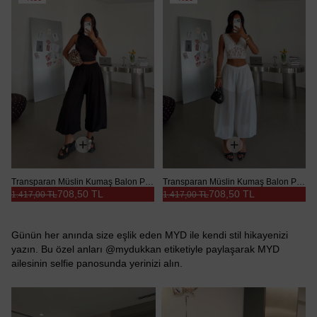
Transparan Müslin Kumaş Balon Pantolon - Siyah
Transparan Müslin Kumaş Balon Pantolon - Beyaz
708,50 TL
708,50 TL
1.417,00 TL
1.417,00 TL
Günün her anında size eşlik eden MYD ile kendi stil hikayenizi
yazın. Bu özel anları @mydukkan etiketiyle paylaşarak MYD
ailesinin selfie panosunda yerinizi alın.