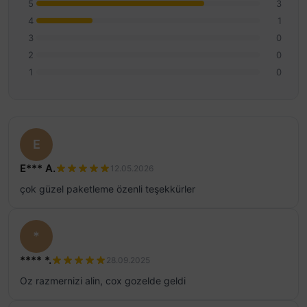
5
3
4
1
3
0
2
0
1
0
E
E*** A.
12.05.2026
çok güzel paketleme özenli teşekkürler
*
**** *.
28.09.2025
Oz razmernizi alin, cox gozelde geldi