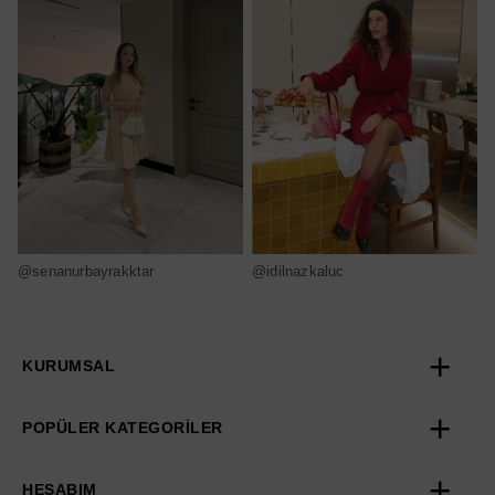
@senanurbayrakktar
@idilnazkaluc
@
KURUMSAL
POPÜLER KATEGORİLER
HESABIM