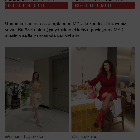
845,50 TL
818,50 TL
1.691,00 TL
1.637,00 TL
Günün her anında size eşlik eden MYD ile kendi stil hikayenizi
yazın. Bu özel anları @mydukkan etiketiyle paylaşarak MYD
ailesinin selfie panosunda yerinizi alın.
@senanurbayrakktar
@idilnazkaluc
@