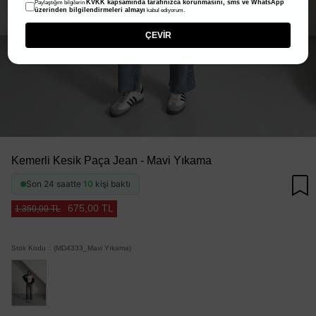
KVKK kapsamında tarafınızca korunmasını, sms ve WhatsApp
Paylaştığım bilgilerin
üzerinden bilgilendirmeleri almayı
kabul ediyorum.
ÇEVİR
Kemerli Kesik Paça Jean - Mavi Yıkama
Son 24 saatte
10
kişi baktı
675,00 TL
1.350,00 TL
Stok Kodu
(MD4333_Mavi Yıkama)