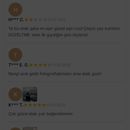
H
H*** C.
27.02.2025
Ya bu etek şaka mı aşırı güzel aşırı cool Çıtıpıtı yaz kombini
DÜZELTME: etek ilk giydiğim gün tüylendi
T
T*** E. G.
12.02.2025
Rengi acık geldi fotograftakinden ama etek güzrl
K
K*** T.
06.02.2025
Çok güzel etek çok beğendimmm