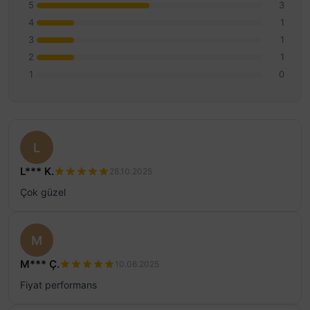
5
3
4
1
3
1
2
1
1
0
L
L*** K.
28.10.2025
Çok güzel
M
M*** Ç.
10.06.2025
Fiyat performans