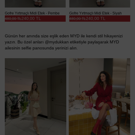
Gofre Yırtmaçlı Midi Etek - Pembe
Gofre Yırtmaçlı Midi Etek - Siyah
240,00 TL
240,00 TL
480,00 TL
480,00 TL
Günün her anında size eşlik eden MYD ile kendi stil hikayenizi
yazın. Bu özel anları @mydukkan etiketiyle paylaşarak MYD
ailesinin selfie panosunda yerinizi alın.