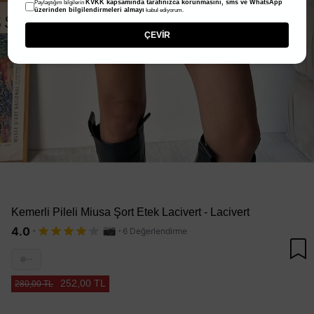
KVKK kapsamında tarafınızca korunmasını, sms ve WhatsApp
Paylaştığım bilgilerin
üzerinden bilgilendirmeleri almayı
kabul ediyorum.
ÇEVİR
Kemerli Pileli Miusa Şort Etek Lacivert - Lacivert
·
·
4.0
6 Değerlendirme
···
252,00 TL
280,00 TL