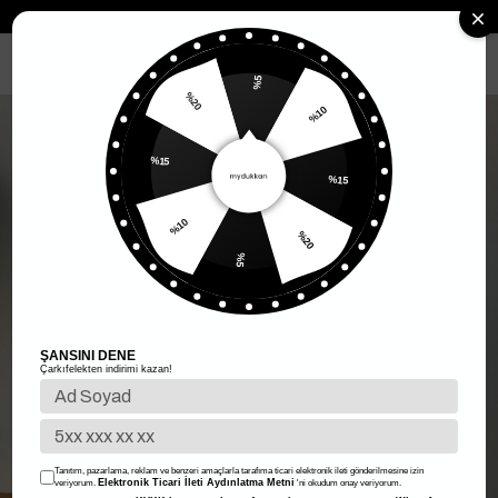
Anasayfa
Kadın Giyim
Kadın Alt Giyim
Etek
Kemerli Pileli Mius
MENÜ
%5
%10
%20
%15
%15
%20
%10
%5
ŞANSINI DENE
Çarkıfelekten indirimi kazan!
Tanıtım, pazarlama, reklam ve benzeri amaçlarla tarafıma ticari elektronik ileti gönderilmesine izin
Elektronik Ticari İleti Aydınlatma Metni
veriyorum.
'ni okudum onay veriyorum.