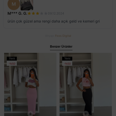
M
M*** G. G.
09.12.2024
ürün çok güzel ama rengi daha açık geld ve kemeri gri
Altyapı
Foxs Digital
Benzer Ürünler
Yeni
Yeni
Ürün
Ürün
%50
%50