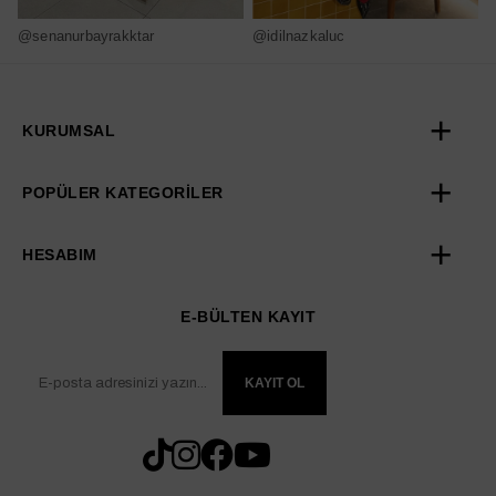
@senanurbayrakktar
@idilnazkaluc
@
KURUMSAL
POPÜLER KATEGORİLER
HESABIM
E-BÜLTEN KAYIT
KAYIT OL