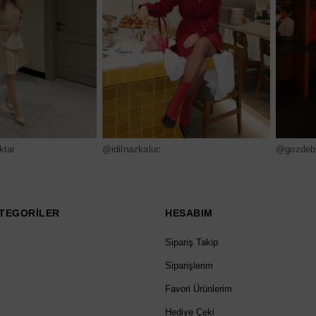
ktar
@idilnazkaluc
@gozdebi
TEGORİLER
HESABIM
Sipariş Takip
Siparişlerim
Favori Ürünlerim
Hediye Çeki