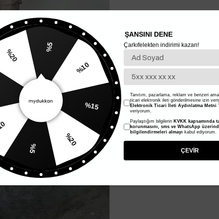
ŞANSINI DENE
Çarkıfelekten indirimi kazan!
%5
%10
%20
%15
Tanıtım, pazarlama, reklam ve benzeri amaç
ticari elektronik ileti gönderilmesine izin ver
Elektronik Ticari İleti Aydınlatma Metni
'
veriyorum.
Paylaştığım bilgilerin
KVKK kapsamında ta
korunmasını, sms ve WhatsApp üzerin
%20
%10
bilgilendirmeleri almayı
kabul ediyorum.
%5
ÇEVİR