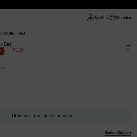
Üye Girişi
Sepetim
OT BEJ - BEJ
 - Bej
10
TL
Bej)
Ürün stoklarımızda kalmamıştır.
Beden Ölçüleri