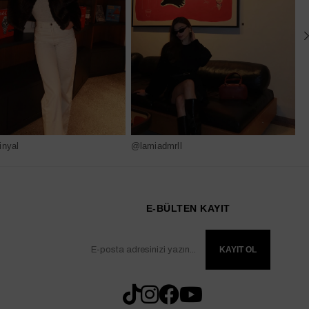
nyal
@lamiadmrll
@
E-BÜLTEN KAYIT
KAYIT OL