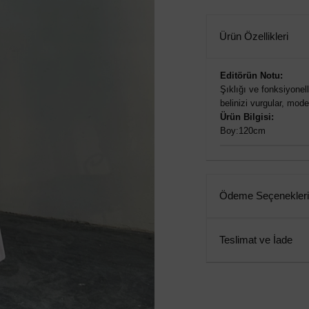
Ürün Özellikleri
Editörün Notu:
Şıklığı ve fonksiyonell
belinizi vurgular, mode
Ürün Bilgisi:
Boy:120cm
Ödeme Seçenekleri
Teslimat ve İade