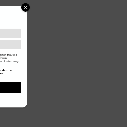
larla tarafıma
iyorum.
ni okudum onay
rafınızca
den