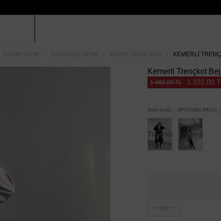
KADIN GIYIM
KADIN DIŞ GIYIM
KADIN TRENÇKOT
KEMERLI TRENÇK
Kemerli Trençkot Bej
1.332,00 
1.480,00 TL
Stok Kodu
(MYD7384.MN.01_
Tükendi
Tükendi
Bej