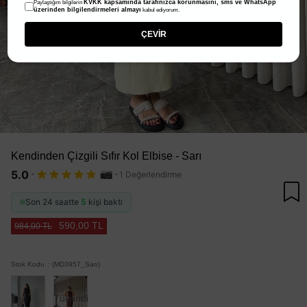
KVKK kapsamında tarafınızca korunmasını, sms ve WhatsApp
Paylaştığım bilgilerin
üzerinden bilgilendirmeleri almayı
kabul ediyorum.
ÇEVİR
Kendinden Çizgili Sıfır Kol Elbise - Sarı
·
·
5.0
1 Değerlendirme
Son 24 saatte
5
kişi baktı
590,00 TL
984,00 TL
Stok Kodu
(MD3957_Sarı)
Tükendi