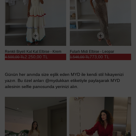
Renkli Biyeli Kat Kat Elbise - Krem
Fularlı Midi Elbise - Leopar
2.250,00 TL
773,00 TL
4.500,00 TL
1.546,00 TL
Günün her anında size eşlik eden MYD ile kendi stil hikayenizi
yazın. Bu özel anları @mydukkan etiketiyle paylaşarak MYD
ailesinin selfie panosunda yerinizi alın.