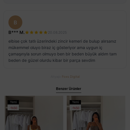
B
B*** M.
20.08.2025
elbise çok tatlı üzerindeki zincir kemeri de bulup alırsanız
mükemmel oluyo biraz iç gösteriyor ama uygun iç
çamaşırıyla sorun olmuyo ben bir beden büyük aldım tam
beden de güzel olurdu kibar bir parça sevdim
Altyapı
Foxs Digital
Benzer Ürünler
Yeni
Yeni
Ürün
Ürün
%50
%50