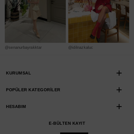
@senanurbayrakktar
@idilnazkaluc
@
KURUMSAL
POPÜLER KATEGORİLER
HESABIM
E-BÜLTEN KAYIT