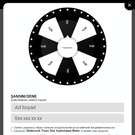
MENÜ
%5
%10
%20
%15
%15
%20
%10
%5
ŞANSINI DENE
Çarkıfelekten indirimi kazan!
KURUMSAL
Tanıtım, pazarlama, reklam ve benzeri amaçlarla tarafıma ticari elektronik ileti gönderilmesine izin
Elektronik Ticari İleti Aydınlatma Metni
veriyorum.
'ni okudum onay veriyorum.