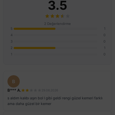
3.5
2 Değerlendirme
5
1
4
0
3
0
2
1
1
0
B
B*** A.
29.06.2026
s aldım kalıbı aşırı bol l gibi geldi rengi güzel kemeri farklı
ama daha güzel bir kemer