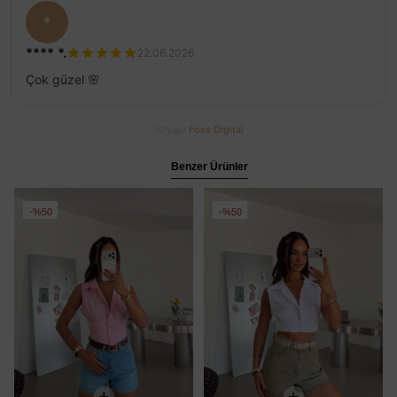
*
**** *.
22.06.2026
Çok güzel 🌸
Altyapı
Foxs Digital
Benzer Ürünler
%50
%50