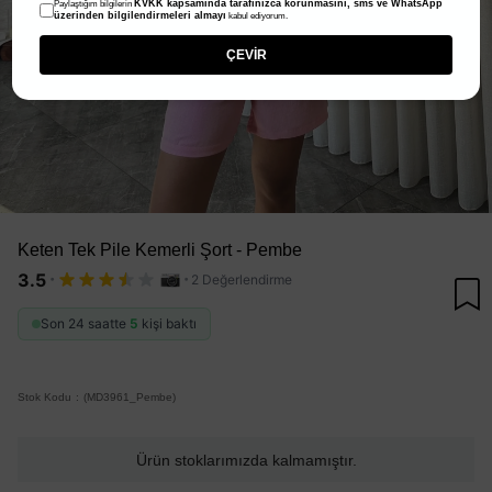
KVKK kapsamında tarafınızca korunmasını, sms ve WhatsApp
Paylaştığım bilgilerin
üzerinden bilgilendirmeleri almayı
kabul ediyorum.
ÇEVİR
Keten Tek Pile Kemerli Şort - Pembe
·
·
3.5
2 Değerlendirme
Son 24 saatte
5
kişi baktı
Stok Kodu
(MD3961_Pembe)
Ürün stoklarımızda kalmamıştır.