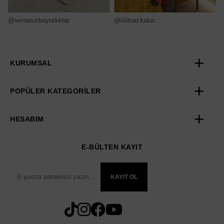
@senanurbayrakktar
@idilnazkaluc
@
KURUMSAL
POPÜLER KATEGORİLER
HESABIM
E-BÜLTEN KAYIT
KAYIT OL