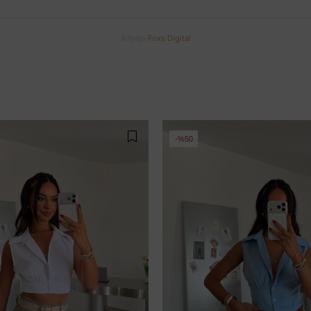
Altyapı
Foxs Digital
%50