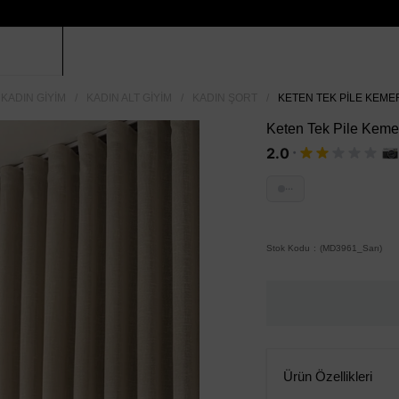
KADIN GIYIM
KADIN ALT GIYIM
KADIN ŞORT
KETEN TEK PILE KEMER
Keten Tek Pile Kemerl
·
2.0
···
Stok Kodu
(MD3961_Sarı)
Ürün Özellikleri