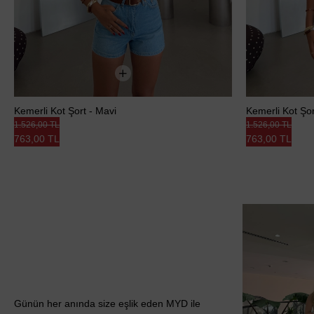
Kemerli Kot Şort - Mavi
Kemerli Kot Şor
1.526,00 TL
1.526,00 TL
763,00 TL
763,00 TL
Günün her anında size eşlik eden MYD ile