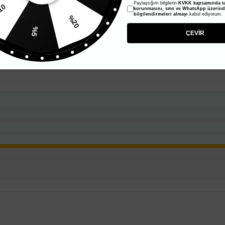
Paylaştığım bilgilerin
KVKK kapsamında ta
10
korunmasını, sms ve WhatsApp üzerin
bilgilendirmeleri almayı
kabul ediyorum.
%20
%5
ÇEVİR