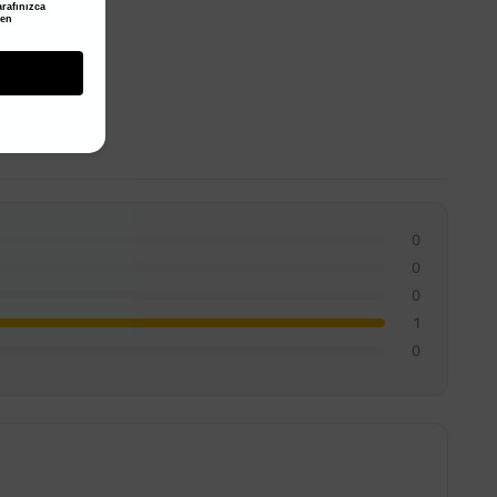
rafınızca
den
0
0
0
1
0