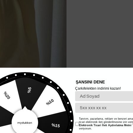
ŞANSINI DENE
Çarkıfelekten indirimi kazan!
%5
%20
%10
Tanıtım, pazarlama, reklam ve benzeri amaç
ticari elektronik ileti gönderilmesine izin ver
%15
Elektronik Ticari İleti Aydınlatma Metni
'
veriyorum.