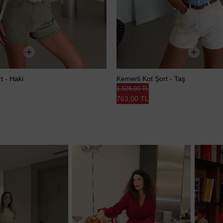
t - Haki
Kemerli Kot Şort - Taş
1.526,00 TL
763,00 TL