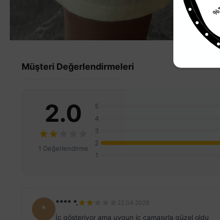
%
Müşteri Değerlendirmeleri
2.0
5
4
3
2
1 Değerlendirme
1
**** *.
22.04.2026
*
İç gösteriyor ama uygun iç çamaşırla güzel oldu