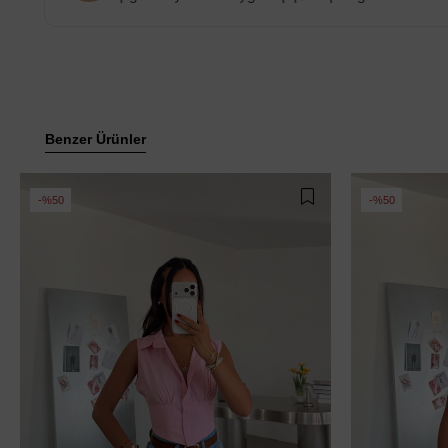
Benzer Ürünler
%50
%50