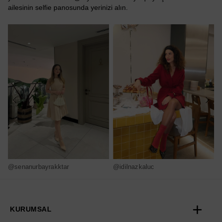
ailesinin selfie panosunda yerinizi alın.
@senanurbayrakktar
@idilnazkaluc
@
KURUMSAL