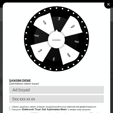
Anasayfa
Kadın Giyim
Kadın Alt Giyim
Etek
Kırçıllı Kaşe Etek -
MENÜ
%5
%20
%10
%15
%15
%10
%20
%5
ŞANSINI DENE
Çarkıfelekten indirimi kazan!
Tanıtım, pazarlama, reklam ve benzeri amaçlarla tarafıma ticari elektronik ileti gönderilmesine izin
Elektronik Ticari İleti Aydınlatma Metni
veriyorum.
'ni okudum onay veriyorum.