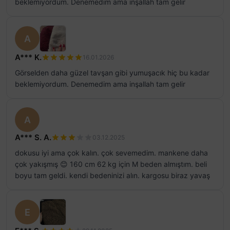
beklemiyordum. Denemedim ama inşallah tam gelir
A
A*** K.
16.01.2026
Görselden daha güzel tavşan gibi yumuşacık hiç bu kadar
beklemiyordum. Denemedim ama inşallah tam gelir
A
A*** S. A.
03.12.2025
dokusu iyi ama çok kalın. çok sevemedim. mankene daha
çok yakışmış 😊 160 cm 62 kg için M beden almıştım. beli
boyu tam geldi. kendi bedeninizi alın. kargosu biraz yavaş
E