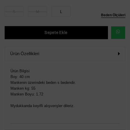
S
M
L
Beden Ölçüleri
WHATSAP
SİPARİŞ
Ürün Özellikleri
VER
Ürün Bilgisi
Boy: 40 cm
Mankenin üzerindeki beden s bedendir.
Manken kg: 55
Manken Boyu: 1.72
Mydukkanda keyifli alışverişler dileriz.