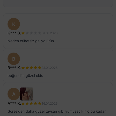
K
K*** B.
31.01.2026
Neden etiketsiz geliyo ürün
B
B*** K.
31.01.2026
beğendim güzel oldu
A
A*** K.
16.01.2026
Görselden daha güzel tavşan gibi yumuşacık hiç bu kadar