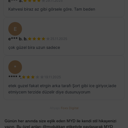
E*** S.
29.11.2025
Kahvesi biraz az gibi görsele göre. Tam beden
E
e*** b. b.
25.11.2025
çok güzel bira uzun sadece
*
**** *.
19.11.2025
etek guzel fakat etrgin arka tarafı Şort gibi ice giriyor,iade
etmiycem terzide düzelir diye dusunuyorum
Altyapı
Foxs Digital
Günün her anında size eşlik eden MYD ile kendi stil hikayenizi
yazın. Bu özel anları @mydukkan etiketiyle paylaşarak MYD