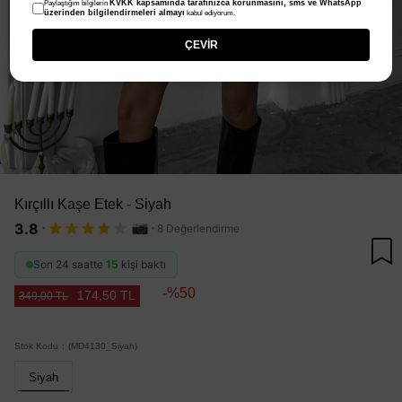
KVKK kapsamında tarafınızca korunmasını, sms ve WhatsApp
Paylaştığım bilgilerin
üzerinden bilgilendirmeleri almayı
kabul ediyorum.
ÇEVİR
Kırçıllı Kaşe Etek - Siyah
·
·
3.8
8 Değerlendirme
Son 24 saatte
15
kişi baktı
50
174,50 TL
349,00 TL
Stok Kodu
(MD4130_Siyah)
Siyah