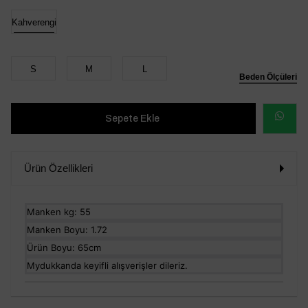
Kahverengi
S
M
L
Beden Ölçüleri
WHATSAP
SİPARİŞ
Ürün Özellikleri
VER
Manken kg: 55
Manken Boyu: 1.72
Ürün Boyu: 65cm
Mydukkanda keyifli alışverişler dileriz.