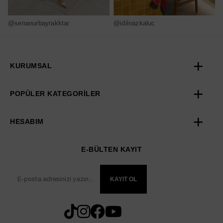
@senanurbayrakktar
@idilnazkaluc
@
KURUMSAL
POPÜLER KATEGORİLER
HESABIM
E-BÜLTEN KAYIT
KAYIT OL