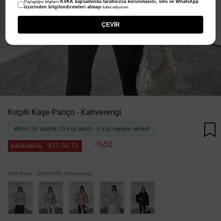
KVKK kapsamında tarafınızca korunmasını, sms ve WhatsApp
Paylaştığım bilgilerin
üzerinden bilgilendirmeleri almayı
kabul ediyorum.
ÇEVİR
Kırçıllı Kaşe Panço - Kahverengi
Son 24 saatte
20
kişi baktı ·
5
kişi sepete ekledi
50
937,50 TL
1.875,00 TL
Stok Kodu
(MYD7505_Kahverengi)