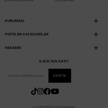
@senanurbayrakktar
@idilnazkaluc
@
KURUMSAL
POPÜLER KATEGORİLER
HESABIM
E-BÜLTEN KAYIT
KAYIT OL
© COPYRIGHT 2026 Mydukkan