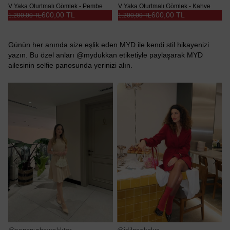
V Yaka Oturtmalı Gömlek - Pembe
V Yaka Oturtmalı Gömlek - Kahve
600,00 TL
600,00 TL
1.200,00 TL
1.200,00 TL
Günün her anında size eşlik eden MYD ile kendi stil hikayenizi
yazın. Bu özel anları @mydukkan etiketiyle paylaşarak MYD
ailesinin selfie panosunda yerinizi alın.