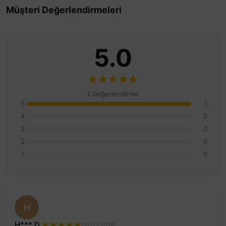
Müşteri Değerlendirmeleri
5.0
1 Değerlendirme
5
1
4
0
3
0
2
0
1
0
H
H*** D.
06.05.2026