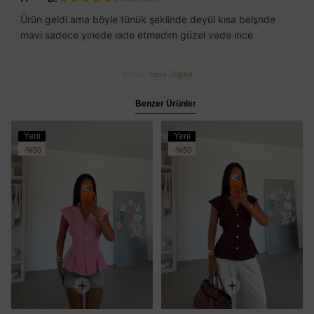
Ürün geldi ama böyle tünük şeklinde deyül kısa belşnde
mavi sadece yinede iade etmedim güzel vede ince
Altyapı
Foxs Digital
Benzer Ürünler
Yeni
Yeni
Ürün
Ürün
%50
%50