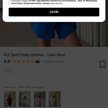
KVKK kapsamında tarafınızca korunmasını, sms ve WhatsApp
Paylaştığım bilgilerin
üzerinden bilgilendirmeleri almayı
kabul ediyorum.
ÇEVİR
Kol Şerit Detay Gömlek - Saks Mavi
·
·
5.0
1 Değerlendirme
···
Stok Kodu
(MYD7440_Saks Mavi)
Tükendi