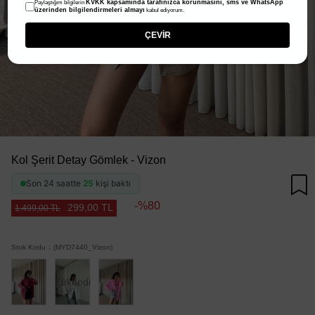
KVKK kapsamında tarafınızca korunmasını, sms ve WhatsApp
Paylaştığım bilgilerin
üzerinden bilgilendirmeleri almayı
kabul ediyorum.
ÇEVİR
Kol Şerit Detay Gömlek - Vizon
Son 24 saatte
25
kişi baktı
80
299,00 TL
1.499,00 TL
Stok Kodu
(MYD7440_Vizon)
Tükendi