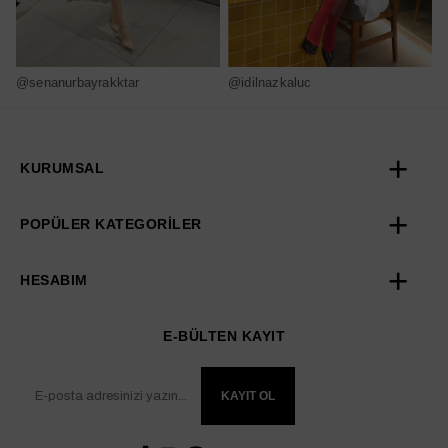
@senanurbayrakktar
@idilnazkaluc
@
KURUMSAL
POPÜLER KATEGORİLER
HESABIM
E-BÜLTEN KAYIT
KAYIT OL