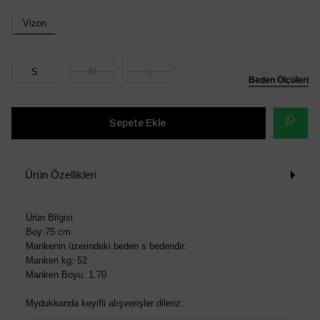
Vizon
S
M
L
Beden Ölçüleri
WHATSAP
SİPARİŞ
Ürün Özellikleri
VER
Ürün Bilgisi
Boy:75 cm
Mankenin üzerindeki beden s bedendir.
Manken kg: 52
Manken Boyu: 1.70
Mydukkanda keyifli alışverişler dileriz.