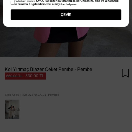
KVKK kapsamında tarafınızca korunmasını, sms ve WhatsApp
Paylaştığım bilgilerin
üzerinden bilgilendirmeleri almayı
kabul ediyorum.
ÇEVİR
Kol Yırtmaç Blazer Ceket Pembe - Pembe
330,00 TL
660,00 TL
Stok Kodu
(MYD7370.CK.01_Pembe)
Tükendi