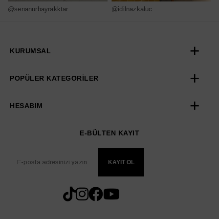
@senanurbayrakktar
@idilnazkaluc
@
KURUMSAL
POPÜLER KATEGORİLER
HESABIM
E-BÜLTEN KAYIT
KAYIT OL