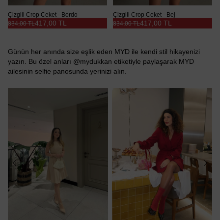
Çizgili Crop Ceket - Bordo
Çizgili Crop Ceket - Bej
417,00 TL
417,00 TL
834,00 TL
834,00 TL
Günün her anında size eşlik eden MYD ile kendi stil hikayenizi
yazın. Bu özel anları @mydukkan etiketiyle paylaşarak MYD
ailesinin selfie panosunda yerinizi alın.