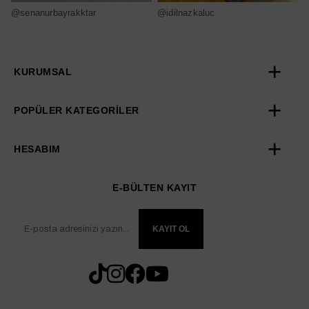
@senanurbayrakktar
@idilnazkaluc
@
KURUMSAL
POPÜLER KATEGORİLER
HESABIM
E-BÜLTEN KAYIT
KAYIT OL