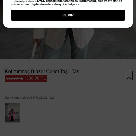
KVKK kapsamında tarafınızca korunmasını, sms ve WhatsApp
Paylaştığım bilgilerin
üzerinden bilgilendirmeleri almayı
kabul ediyorum.
ÇEVİR
Kol Yırtmaç Blazer Ceket Taş - Taş
330,00 TL
660,00 TL
Stok Kodu
(MYD7370.CK.01_Taş)
Tükendi