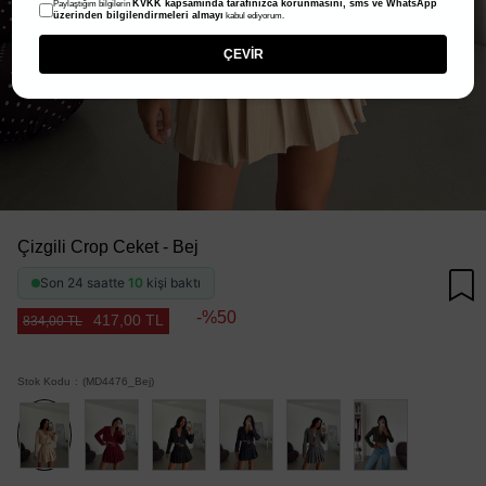
KVKK kapsamında tarafınızca korunmasını, sms ve WhatsApp
Paylaştığım bilgilerin
üzerinden bilgilendirmeleri almayı
kabul ediyorum.
ÇEVİR
Çizgili Crop Ceket - Bej
Son 24 saatte
10
kişi baktı
50
417,00 TL
834,00 TL
Stok Kodu
(MD4476_Bej)