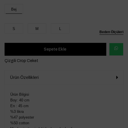
Bej
S
M
L
Beden Ölçüleri
WHATSAP
Çizgili Crop Ceket
SİPARİŞ
Ürün Özellikleri
VER
Ürün Bilgisi
Boy: 40 cm
En : 45 cm
%3 likra
%47 polyester
%50 cotton