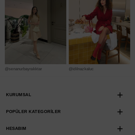
@senanurbayrakktar
@idilnazkaluc
@
KURUMSAL
POPÜLER KATEGORİLER
HESABIM