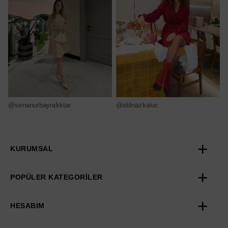
@senanurbayrakktar
@idilnazkaluc
@
KURUMSAL
POPÜLER KATEGORİLER
HESABIM