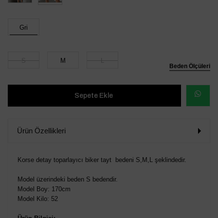
Gri
S
M
L
Beden Ölçüleri
WHATSAP
SİPARİŞ
Ürün Özellikleri
VER
Korse detay toparlayıcı biker tayt bedeni S,M,L şeklindedir.
Model üzerindeki beden S bedendir.
Model Boy: 170cm
Model Kilo: 52