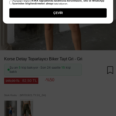
KVKK kapsamında tarafınızca korunmasını, sms ve WhatsApp
Paylaştığım bilgilerin
üzerinden bilgilendirmeleri almayı
kabul ediyorum.
ÇEVİR
Korse Detay Toparlayıcı Biker Tayt Gri - Gri
Şu an
5
kişi bakıyor · Son 24 saatte
15
kişi
baktı
50
82,50 TL
165,00 TL
Stok Kodu
(MYD1921.TY.01_Gri)