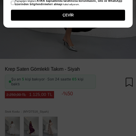
KVKK kapsamında tarafınızca korunmasını, sms ve WhatsApp
Paylaştığım bilgilerin
üzerinden bilgilendirmeleri almayı
kabul ediyorum.
ÇEVİR
Krep Saten Gömlekli Takım - Siyah
Şu an
5
kişi bakıyor · Son 24 saatte
65
kişi
baktı
50
1.125,00 TL
2.250,00 TL
Stok Kodu
(MYD7516_Siyah)