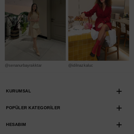
@senanurbayrakktar
@idilnazkaluc
@
KURUMSAL
POPÜLER KATEGORİLER
HESABIM