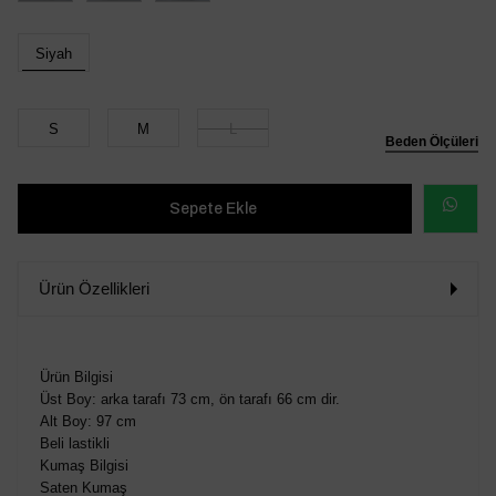
Siyah
S
M
L
Beden Ölçüleri
WHATSAP
SİPARİŞ
Ürün Özellikleri
VER
Ürün Bilgisi
Üst Boy: arka tarafı 73 cm, ön tarafı 66 cm dir.
Alt Boy: 97 cm
Beli lastikli
Kumaş Bilgisi
Saten Kumaş