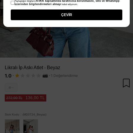
KVKK kapsamında tarafınızca korunmasını, sms ve WhatsApp
Paylaştığım bilgilerin
üzerinden bilgilendirmeleri almayı
kabul ediyorum.
ÇEVİR
Likralı İp Askı Atlet - Beyaz
·
·
1.0
1 Değerlendirme
···
136,00 TL
272,00 TL
Stok Kodu
(MD3724_Beyaz)
Tükendi