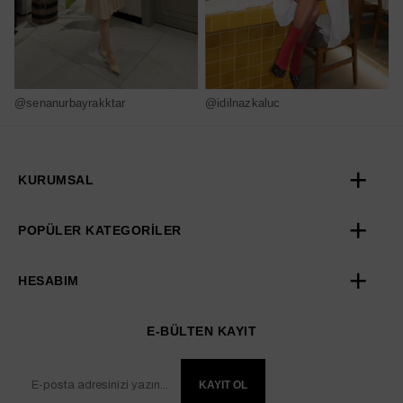
@senanurbayrakktar
@idilnazkaluc
@
KURUMSAL
POPÜLER KATEGORİLER
HESABIM
E-BÜLTEN KAYIT
KAYIT OL