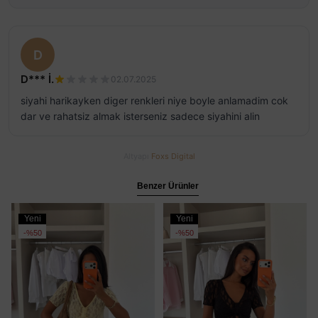
D
D*** İ.
02.07.2025
siyahi harikayken diger renkleri niye boyle anlamadim cok
dar ve rahatsiz almak isterseniz sadece siyahini alin
Altyapı
Foxs Digital
Benzer Ürünler
Yeni
Yeni
Ürün
Ürün
%50
%50